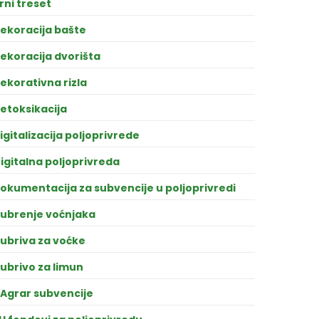
rni treset
ekoracija bašte
ekoracija dvorišta
ekorativna rizla
etoksikacija
igitalizacija poljoprivrede
igitalna poljoprivreda
okumentacija za subvencije u poljoprivredi
ubrenje voćnjaka
ubriva za voćke
ubrivo za limun
Agrar subvencije