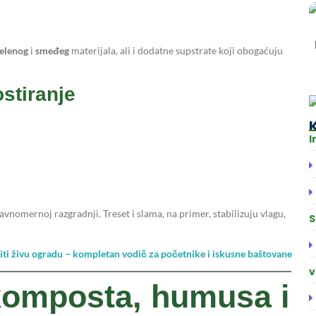
elenog
i
smeđeg
materijala, ali i dodatne supstrate koji obogaćuju
ostiranje
I
ravnomernoj razgradnji. Treset i slama, na primer, stabilizuju vlagu,
S
ti živu ogradu – kompletan vodič za početnike i iskusne baštovane
v
komposta, humusa i