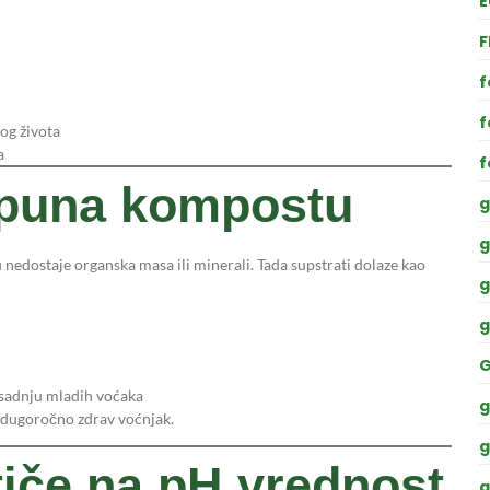
E
F
f
f
og života
a
f
opuna kompostu
g
g
 nedostaje organska masa ili minerali. Tada supstrati dolaze kao
g
g
G
za sadnju mladih voćaka
g
a dugoročno zdrav voćnjak.
g
iče na pH vrednost
g