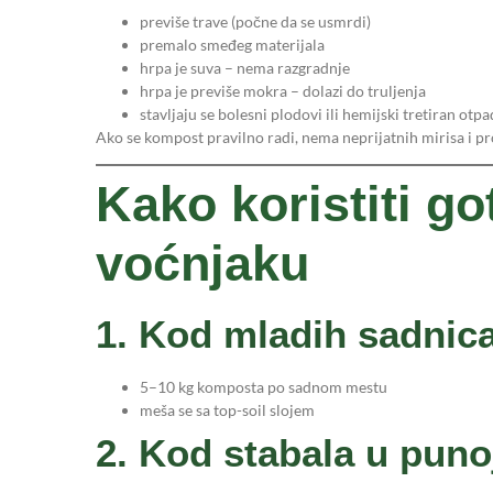
previše trave (počne da se usmrdi)
premalo smeđeg materijala
hrpa je suva – nema razgradnje
hrpa je previše mokra – dolazi do truljenja
stavljaju se bolesni plodovi ili hemijski tretiran otpa
Ako se kompost pravilno radi, nema neprijatnih mirisa i pr
Kako koristiti g
voćnjaku
1. Kod mladih sadnic
5–10 kg komposta po sadnom mestu
meša se sa top-soil slojem
2. Kod stabala u puno