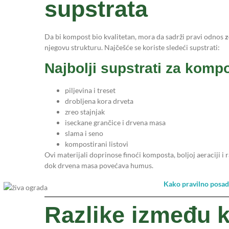
supstrata
Da bi kompost bio kvalitetan, mora da sadrži pravi odnos
z
njegovu strukturu. Najčešće se koriste sledeći supstrati:
Najbolji supstrati za komp
piljevina i treset
drobljena kora drveta
zreo stajnjak
iseckane grančice i drvena masa
slama i seno
kompostirani listovi
Ovi materijali doprinose finoći komposta, boljoj aeraciji i 
dok drvena masa povećava humus.
Kako pravilno posadi
Razlike između 