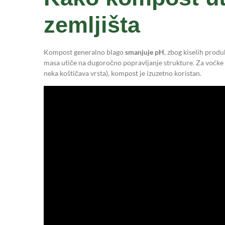
zemljišta
Kompost generalno blago
smanjuje pH
, zbog kiselih produ
masa utiče na dugoročno popravljanje strukture. Za voćke 
neka koštičava vrsta), kompost je izuzetno koristan.