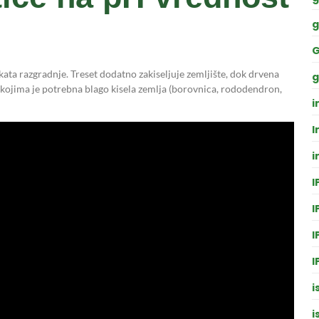
g
G
kata razgradnje. Treset dodatno zakiseljuje zemljište, dok drvena
g
kojima je potrebna blago kisela zemlja (borovnica, rododendron,
i
I
i
I
I
I
I
i
i