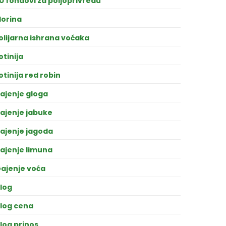
U fondovi za poljoprivredu
lorina
olijarna ishrana voćaka
otinija
otinija red robin
ajenje gloga
ajenje jabuke
ajenje jagoda
ajenje limuna
ajenje voća
log
log cena
log prinos