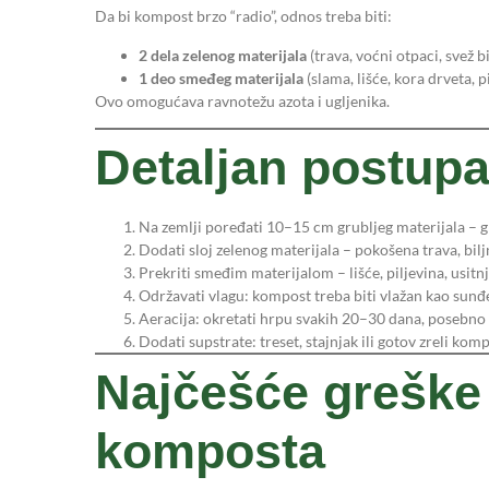
Da bi kompost brzo “radio”, odnos treba biti:
2 dela zelenog materijala
(trava, voćni otpaci, svež bi
1 deo smeđeg materijala
(slama, lišće, kora drveta, p
Ovo omogućava ravnotežu azota i ugljenika.
Detaljan postup
Na zemlji poređati 10–15 cm grubljeg materijala – g
Dodati sloj zelenog materijala – pokošena trava, bilj
Prekriti smeđim materijalom – lišće, piljevina, usitn
Održavati vlagu: kompost treba biti vlažan kao sunđ
Aeracija: okretati hrpu svakih 20–30 dana, posebno l
Dodati supstrate: treset, stajnjak ili gotov zreli ko
Najčešće greške 
komposta