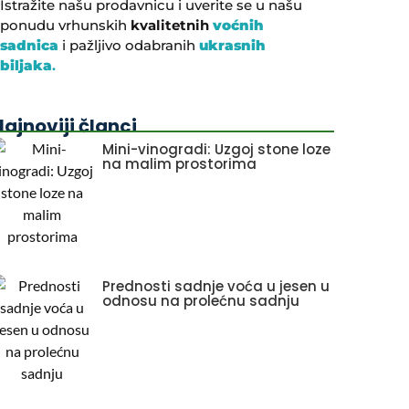
Istražite našu prodavnicu i uverite se u našu
ponudu vrhunskih
kvalitetnih
voćnih
sadnica
i pažljivo odabranih
ukrasnih
biljaka
.
ajnoviji članci
Mini-vinogradi: Uzgoj stone loze
na malim prostorima
Prednosti sadnje voća u jesen u
odnosu na prolećnu sadnju