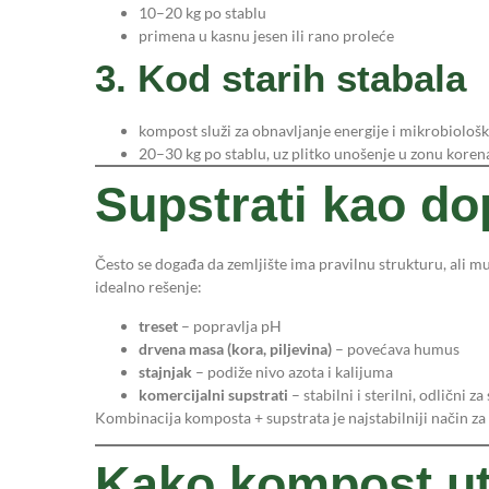
10–20 kg po stablu
primena u kasnu jesen ili rano proleće
3. Kod starih stabala
kompost služi za obnavljanje energije i mikrobiološk
20–30 kg po stablu, uz plitko unošenje u zonu koren
Supstrati kao d
Često se događa da zemljište ima pravilnu strukturu, ali mu
idealno rešenje:
treset
– popravlja pH
drvena masa (kora, piljevina)
– povećava humus
stajnjak
– podiže nivo azota i kalijuma
komercijalni supstrati
– stabilni i sterilni, odlični 
Kombinacija komposta + supstrata je najstabilniji način z
Kako kompost ut