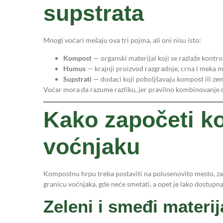
supstrata
Mnogi voćari mešaju ova tri pojma, ali oni nisu isto:
Kompost
— organski materijal koji se razlaže kont
Humus
— krajnji proizvod razgradnje, crna i meka m
Supstrati
— dodaci koji poboljšavaju kompost ili zemlji
Voćar mora da razume razliku, jer pravilno kombinovanje da
Kako započeti k
voćnjaku
Kompostnu hrpu treba postaviti na polusenovito mesto, zaš
granicu voćnjaka, gde neće smetati, a opet je lako dostupna
Zeleni i smeđi materij