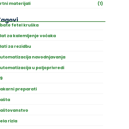
rtni materijali
(1)
Tagovi
bate fetel kruška
lat za kalemljenje voćaka
lati za rezidbu
utomatizacija navodnjavanja
utomatizacija u poljoprivredi
9
akarni preparati
ašta
aštovanstvo
ela rizla