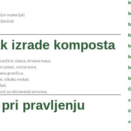
b
b
ljni materijal)
iljevina)
b
b
ak izrade komposta
b
b
rančice, slama, drvena masa.
ni ostaci, voćne kore.
b
jena grančica.
b
er, nikako mokar.
eti.
Č
mpost za ubrzavanje procesa.
c
pri pravljenju
č
c