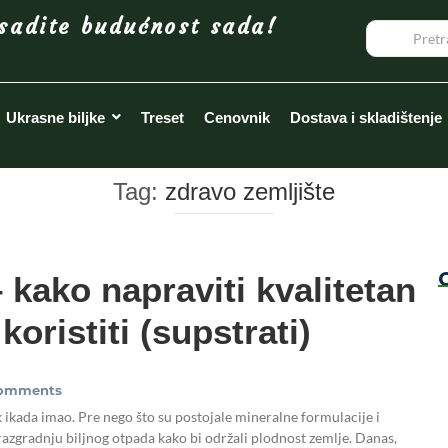
sadite budućnost sada!
Ukrasne biljke
Treset
Cenovnik
Dostava i skladištenje
Tag:
zdravo zemljište
kako napraviti kvalitetan
oristiti (supstrati)
omments
k ikada imao. Pre nego što su postojale mineralne formulacije i
razgradnju biljnog otpada kako bi održali plodnost zemlje. Danas,