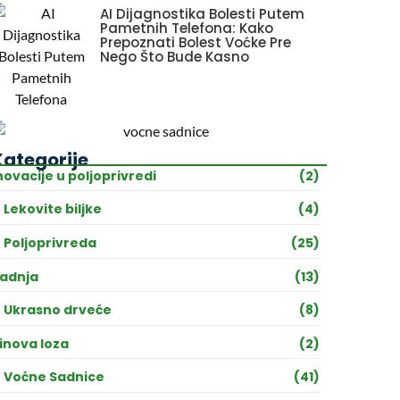
AI Dijagnostika Bolesti Putem
Pametnih Telefona: Kako
Prepoznati Bolest Voćke Pre
Nego Što Bude Kasno
Kategorije
novacije u poljoprivredi
(2)
Lekovite biljke
(4)
Poljoprivreda
(25)
adnja
(13)
Ukrasno drveće
(8)
inova loza
(2)
Voćne Sadnice
(41)