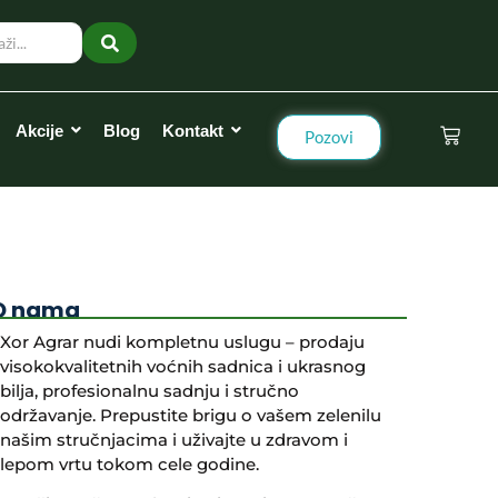
Akcije
Blog
Kontakt
Pozovi
O nama
Xor Agrar nudi kompletnu uslugu – prodaju
visokokvalitetnih voćnih sadnica i ukrasnog
bilja, profesionalnu sadnju i stručno
održavanje. Prepustite brigu o vašem zelenilu
našim stručnjacima i uživajte u zdravom i
lepom vrtu tokom cele godine.