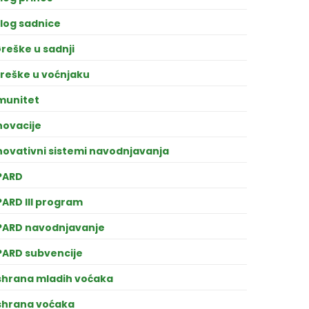
log sadnice
reške u sadnji
reške u voćnjaku
munitet
novacije
novativni sistemi navodnjavanja
PARD
PARD III program
PARD navodnjavanje
PARD subvencije
shrana mladih voćaka
shrana voćaka