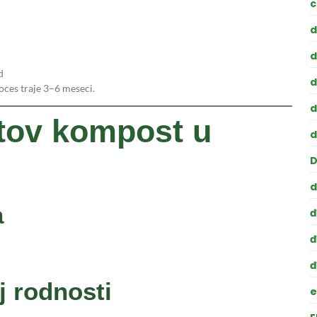
c
d
d
d
d
oces traje 3–6 meseci.
d
otov kompost u
d
D
d
a
đ
đ
đ
j rodnosti
e