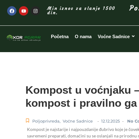
Po
Min iznos za slanje 1500
din.
Početna
O nama
Voćne Sadnice
Kompost u voćnjaku – 
kompost i pravilno ga k
Poljoprivreda
,
Voćne Sadnice
12.12.2025
No C
-
-
Kompost je najstarije i najpouzdanije đubrivo koje je čove
savremeni preparati, domaćini su se oslanjali na prirodnu 