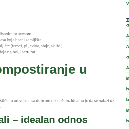
V
a
rolisanim procesom
A
asa koja hrani zemljište
šte (treset, piljevina, stajnjak itd.)
A
je najbolji rezultat.
a
ompostiranje u
A
B
b
b
tićeno od vetra i sa dobrom drenažom. Idealno je da se nalazi uz
.
B
ali – idealan odnos
b