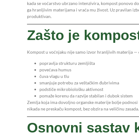
kada se voćarstvo ubrzano intenzivira, kompost ponovo dob
ga hranljivim materijama i vraća mu živost. Uz pravilan iz
produktivan.
Zašto je kompos
Kompost u voćnjaku nije samo izvor hranljivih materija — o
popravlja strukturu zemljišta
povećava humus
čuva vlagu u tlu
smanjuje potrebu za veštačkim đubrivima
podstiče mikrobiološku aktivnost
pomaže korenu da razvije stabilan i dubok sistem
Zemlja koja ima dovoljno organske materije bolje podnosi s
nikada ne preskaču kompost, bez obzira na veličinu zasada.
Osnovni sastav 