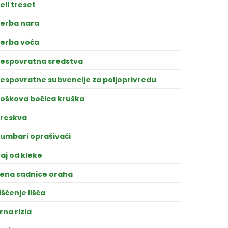
eli treset
erba nara
erba voća
espovratna sredstva
espovratne subvencije za poljoprivredu
oškova bočica kruška
reskva
umbari oprašivači
aj od kleke
ena sadnice oraha
išćenje lišća
rna rizla