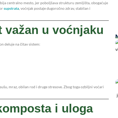
ija centralno mesto, jer poboljšava strukturu zemljišta, obogaćuje
bor
supstrata
, voćnjak postaje dugoročno zdrav, stabilan i
t važan u voćnjaku
N
n deluje na čitav sistem:
ušu, mraz, obilan rod i druge stresove. Zbog toga ozbiljni voćari
komposta i uloga