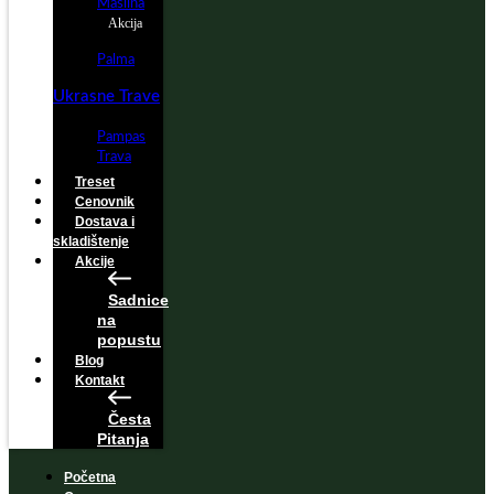
Maslina
Akcija
Palma
Ukrasne Trave
Pampas
Trava
Treset
Cenovnik
Dostava i
skladištenje
Akcije
Sadnice
na
popustu
Blog
Kontakt
Česta
Pitanja
Početna