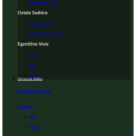
Besemene sorte
Ostale Sadnice
Autohtone sorte
Mini i Stubasto voće
Egzotično Voće
Kivi
Nar
Limun
Ukrasne biljke
Ukrasno Drveće
Četinari
Bor
Smrča