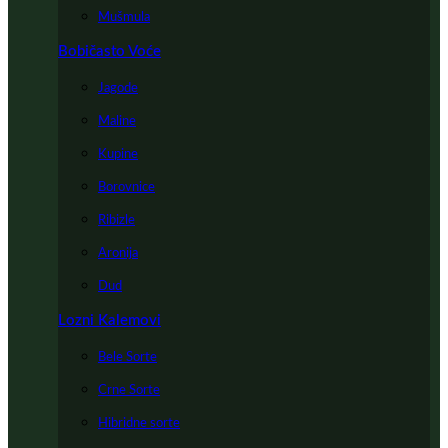
Mušmula
Bobičasto Voće
Jagode
Maline
Kupine
Borovnice
Ribizle
Aronija
Dud
Lozni Kalemovi
Bele Sorte
Crne Sorte
Hibridne sorte