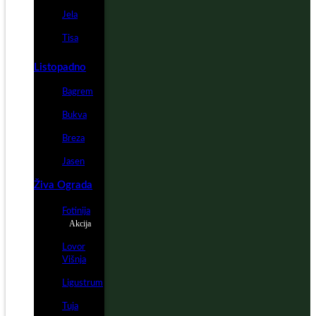
Jela
Tisa
Listopadno
Bagrem
Bukva
Breza
Jasen
Živa Ograda
Fotinija
Akcija
Lovor
Višnja
Ligustrum
Tuja