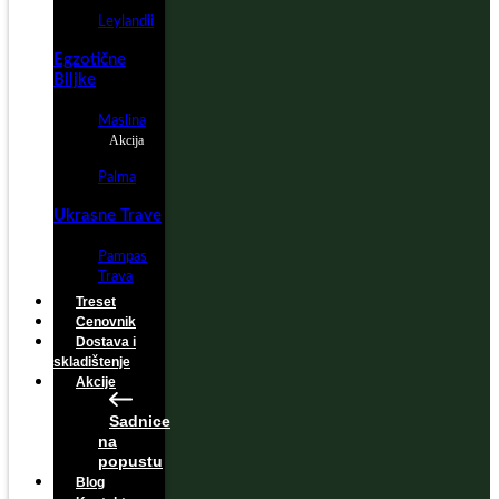
Leylandii
Egzotične
Biljke
Maslina
Akcija
Palma
Ukrasne Trave
Pampas
Trava
Treset
Cenovnik
Dostava i
skladištenje
Akcije
Sadnice
na
popustu
Blog