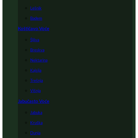
Lešnik
Badem
Koštičavo Voće
Šljiva
Breskva
Nektarina
Kajsija
Trešnja
Višnja
Jabučasto Voće
Jabuka
Kruška
Dunja