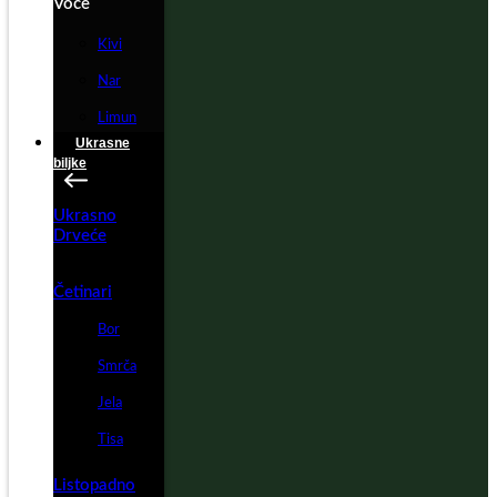
Voće
Kivi
Nar
Limun
Ukrasne
biljke
Ukrasno
Drveće
Četinari
Bor
Smrča
Jela
Tisa
Listopadno