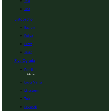
Jela
Tisa
Listopadno
Bagrem
Bukva
Breza
Jasen
Živa Ograda
Fotinija
Akcija
Lovor Višnja
Ligustrum
Tuja
Leylandii