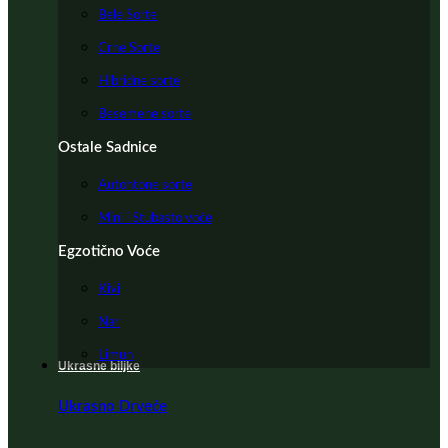
Bele Sorte
Crne Sorte
Hibridne sorte
Besemene sorte
Ostale Sadnice
Autohtone sorte
Mini i Stubasto voće
Egzotično Voće
Kivi
Nar
Limun
Ukrasne biljke
Ukrasno Drveće