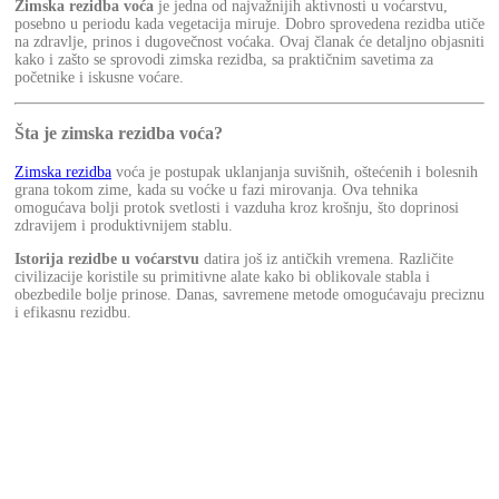
Zimska rezidba voća
je jedna od najvažnijih aktivnosti u voćarstvu,
posebno u periodu kada vegetacija miruje. Dobro sprovedena rezidba utiče
na zdravlje, prinos i dugovečnost voćaka. Ovaj članak će detaljno objasniti
kako i zašto se sprovodi zimska rezidba, sa praktičnim savetima za
početnike i iskusne voćare.
Šta je zimska rezidba voća?
Zimska rezidba
voća je postupak uklanjanja suvišnih, oštećenih i bolesnih
grana tokom zime, kada su voćke u fazi mirovanja. Ova tehnika
omogućava bolji protok svetlosti i vazduha kroz krošnju, što doprinosi
zdravijem i produktivnijem stablu.
Istorija rezidbe u voćarstvu
datira još iz antičkih vremena. Različite
civilizacije koristile su primitivne alate kako bi oblikovale stabla i
obezbedile bolje prinose. Danas, savremene metode omogućavaju preciznu
i efikasnu rezidbu.