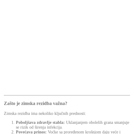
Zašto je zimska rezidba važna?
Zimska rezidba ima nekoliko ključnih prednosti:
Poboljšava zdravlje stabla:
Uklanjanjem obolelih grana smanjuje
se rizik od širenja infekcija.
Povećava prinos:
Voćke sa proređenom krošnjom daju veće i