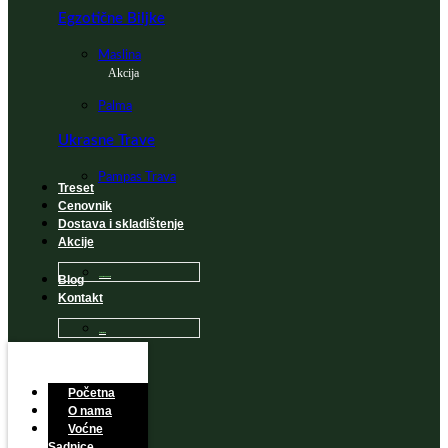
Egzotične Biljke
Maslina
Akcija
Palma
Ukrasne Trave
Pampas Trava
Treset
Cenovnik
Dostava i skladištenje
Akcije
Blog
Sadnice na popustu
Kontakt
Česta Pitanja
Početna
O nama
Voćne
Sadnice