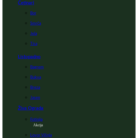
Četinari
Bor
Smrča
Jela
Tisa
Listopadno
Bagrem
Bukva
Breza
Jasen
Živa Ograda
Fotinija
Akcija
Lovor Višnja