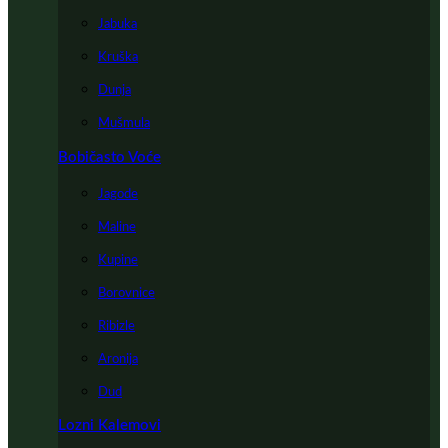
Jabuka
Kruška
Dunja
Mušmula
Bobičasto Voće
Jagode
Maline
Kupine
Borovnice
Ribizle
Aronija
Dud
Lozni Kalemovi