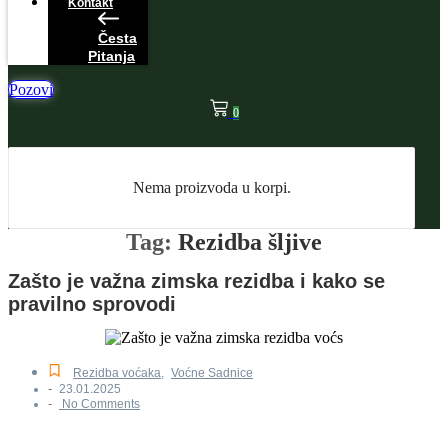
Kontakt
Česta
Pitanja
Pozovi
0
Nema proizvoda u korpi.
Tag:
Rezidba šljive
Zašto je važna zimska rezidba i kako se
pravilno sprovodi
Rezidba voćaka
,
Voćne Sadnice
-
23.01.2025
-
No Comments