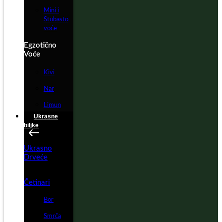
Mini i
Stubasto
voće
Egzotično
Voće
Kivi
Nar
Limun
Ukrasne
biljke
Ukrasno
Drveće
Četinari
Bor
Smrča