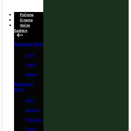
Početna
O nama
Voćne
Sadnice
Jezgrasto Voće
Orah
Lešnik
Badem
Koštičavo
Voće
Šljiva
Breskva
Nektarina
Kajsija