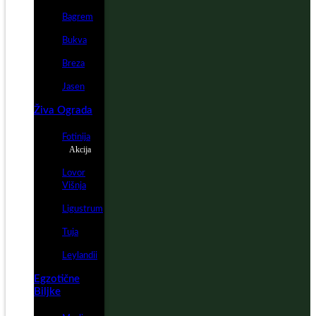
Bagrem
Bukva
Breza
Jasen
Živa Ograda
Fotinija
Akcija
Lovor
Višnja
Ligustrum
Tuja
Leylandii
Egzotične
Biljke