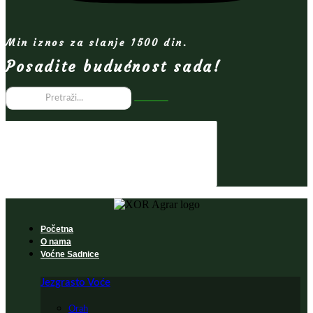
Min iznos za slanje 1500 din.
Posadite budućnost sada!
Početna
O nama
Voćne Sadnice
Jezgrasto Voće
Orah