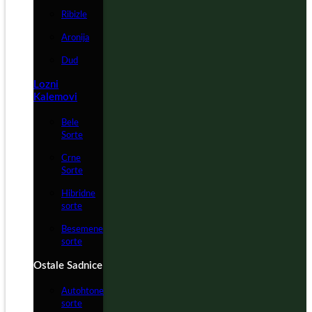
Ribizle
Aronija
Dud
Lozni
Kalemovi
Bele
Sorte
Crne
Sorte
Hibridne
sorte
Besemene
sorte
Ostale Sadnice
Autohtone
sorte