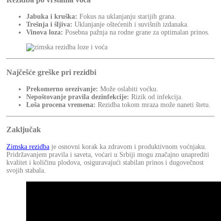
Jabuka i kruška:
Fokus na uklanjanju starijih grana.
Trešnja i šljiva:
Uklanjanje oštećenih i suvišnih izdanaka.
Vinova loza:
Posebna pažnja na rodne grane za optimalan prinos.
Najčešće greške pri rezidbi
Prekomerno orezivanje:
Može oslabiti voćku.
Nepoštovanje pravila dezinfekcije:
Rizik od infekcija.
Loša procena vremena:
Rezidba tokom mraza može naneti štetu.
Zaključak
Zimska rezidba
je osnovni korak ka zdravom i produktivnom voćnjaku.
Pridržavanjem pravila i saveta, voćari u Srbiji mogu značajno unaprediti
kvalitet i količinu plodova, osiguravajući stabilan prinos i dugovečnost
svojih stabala.