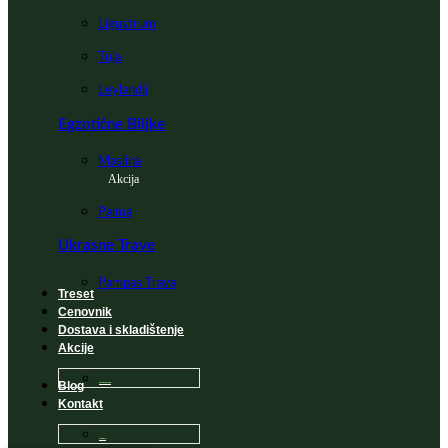
Ligustrum
Tuja
Leylandii
Egzotične Biljke
Maslina
Akcija
Palma
Ukrasne Trave
Pampas Trava
Treset
Cenovnik
Dostava i skladištenje
Akcije
Blog
Sadnice na popustu
Kontakt
Česta Pitanja