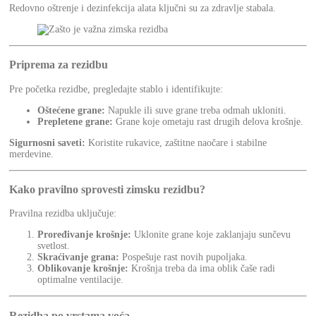
Redovno oštrenje i dezinfekcija alata ključni su za zdravlje stabala.
Priprema za rezidbu
Pre početka rezidbe, pregledajte stablo i identifikujte:
Oštećene grane:
Napukle ili suve grane treba odmah ukloniti.
Prepletene grane:
Grane koje ometaju rast drugih delova krošnje.
Sigurnosni saveti:
Koristite rukavice, zaštitne naočare i stabilne
merdevine.
Kako pravilno sprovesti zimsku rezidbu?
Pravilna rezidba uključuje:
Proređivanje krošnje:
Uklonite grane koje zaklanjaju sunčevu
svetlost.
Skraćivanje grana:
Pospešuje rast novih pupoljaka.
Oblikovanje krošnje:
Krošnja treba da ima oblik čaše radi
optimalne ventilacije.
Rezidba po vrstama voća