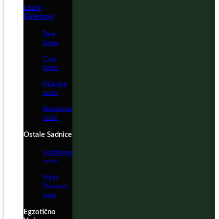
Lozni
Kalemovi
Bele
Sorte
Crne
Sorte
Hibridne
sorte
Besemene
sorte
Ostale Sadnice
Autohtone
sorte
Mini i
Stubasto
voće
Egzotično