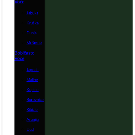
Voće
Jabuka
Kruška
Dunja
Mušmula
Bobičasto
Voće
Jagode
Maline
Kupine
Borovnice
Ribizle
Aronija
Dud