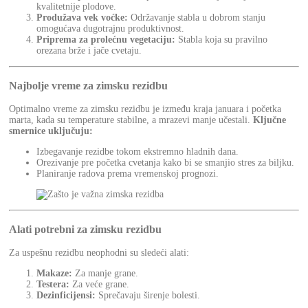
kvalitetnije plodove.
Produžava vek voćke:
Održavanje stabla u dobrom stanju
omogućava dugotrajnu produktivnost.
Priprema za prolećnu vegetaciju:
Stabla koja su pravilno
orezana brže i jače cvetaju.
Najbolje vreme za zimsku rezidbu
Optimalno vreme za zimsku rezidbu je između kraja januara i početka
marta, kada su temperature stabilne, a mrazevi manje učestali.
Ključne
smernice uključuju:
Izbegavanje rezidbe tokom ekstremno hladnih dana.
Orezivanje pre početka cvetanja kako bi se smanjio stres za biljku.
Planiranje radova prema vremenskoj prognozi.
Alati potrebni za zimsku rezidbu
Za uspešnu rezidbu neophodni su sledeći alati:
Makaze:
Za manje grane.
Testera:
Za veće grane.
Dezinficijensi:
Sprečavaju širenje bolesti.