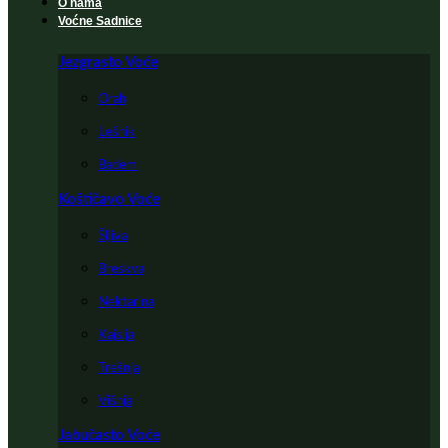
O nama
Voćne Sadnice
Jezgrasto Voće
Orah
Lešnik
Badem
Koštičavo Voće
Šljiva
Breskva
Nektarina
Kajsija
Trešnja
Višnja
Jabučasto Voće