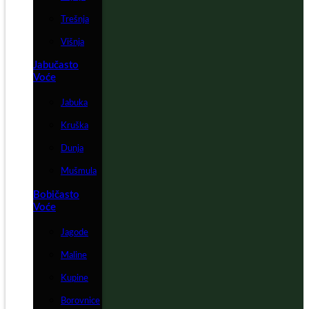
Trešnja
Višnja
Jabučasto
Voće
Jabuka
Kruška
Dunja
Mušmula
Bobičasto
Voće
Jagode
Maline
Kupine
Borovnice