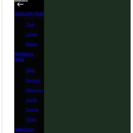
Jezgrasto Voće
Orah
Lešnik
Badem
Koštičavo
Voće
Šljiva
Breskva
Nektarina
Kajsija
Trešnja
Višnja
Jabučasto