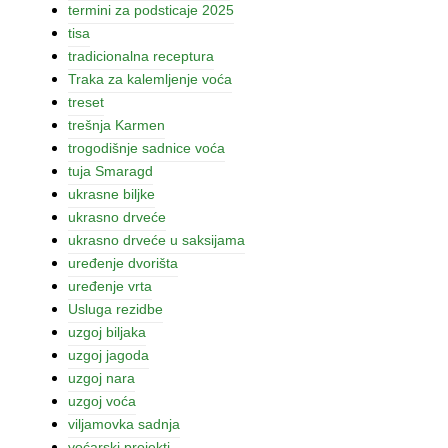
termini za podsticaje 2025
tisa
tradicionalna receptura
Traka za kalemljenje voća
treset
trešnja Karmen
trogodišnje sadnice voća
tuja Smaragd
ukrasne biljke
ukrasno drveće
ukrasno drveće u saksijama
uređenje dvorišta
uređenje vrta
Usluga rezidbe
uzgoj biljaka
uzgoj jagoda
uzgoj nara
uzgoj voća
viljamovka sadnja
voćarski projekti