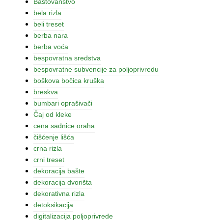
Baštovanstvo
bela rizla
beli treset
berba nara
berba voća
bespovratna sredstva
bespovratne subvencije za poljoprivredu
boškova bočica kruška
breskva
bumbari oprašivači
Čaj od kleke
cena sadnice oraha
čišćenje lišća
crna rizla
crni treset
dekoracija bašte
dekoracija dvorišta
dekorativna rizla
detoksikacija
digitalizacija poljoprivrede