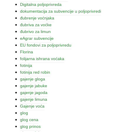
Digitalna poljoprivreda
dokumentacija za subvencije u poljoprivredi
đubrenje voćnjaka
đubriva za voćke
đubrivo za limun
eAgrar subvencije
EU fondovi za poljoprivredu
Florina
folijarna ishrana voćaka
fotinija
fotinija red robin
gajenje gloga
gajenje jabuke
gajenje jagoda
gajenje limuna
Gajenje voća
glog
glog cena
glog prinos