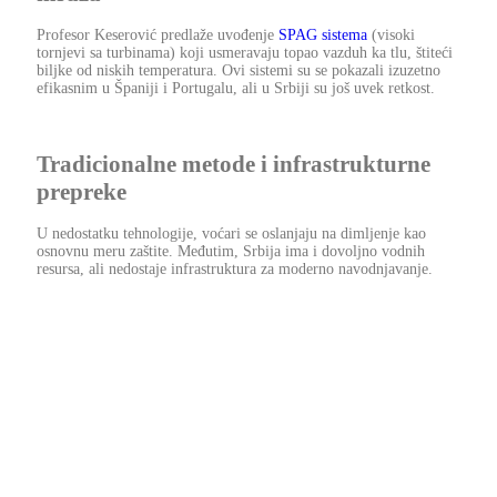
Profesor Keserović predlaže uvođenje
SPAG sistema
(visoki
tornjevi sa turbinama) koji usmeravaju topao vazduh ka tlu, štiteći
biljke od niskih temperatura. Ovi sistemi su se pokazali izuzetno
efikasnim u Španiji i Portugalu, ali u Srbiji su još uvek retkost.
Tradicionalne metode i infrastrukturne
prepreke
U nedostatku tehnologije, voćari se oslanjaju na dimljenje kao
osnovnu meru zaštite. Međutim, Srbija ima i dovoljno vodnih
resursa, ali nedostaje infrastruktura za moderno navodnjavanje.