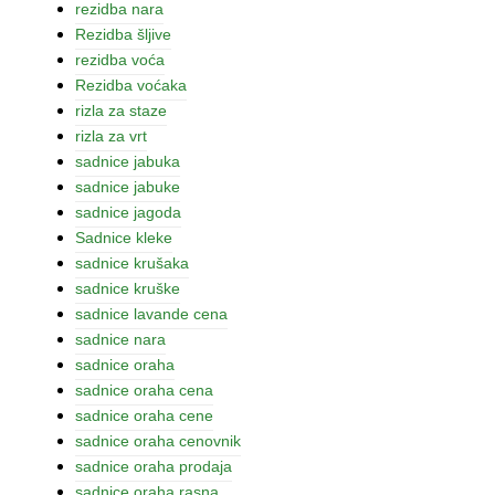
rezidba nara
Rezidba šljive
rezidba voća
Rezidba voćaka
rizla za staze
rizla za vrt
sadnice jabuka
sadnice jabuke
sadnice jagoda
Sadnice kleke
sadnice krušaka
sadnice kruške
sadnice lavande cena
sadnice nara
sadnice oraha
sadnice oraha cena
sadnice oraha cene
sadnice oraha cenovnik
sadnice oraha prodaja
sadnice oraha rasna