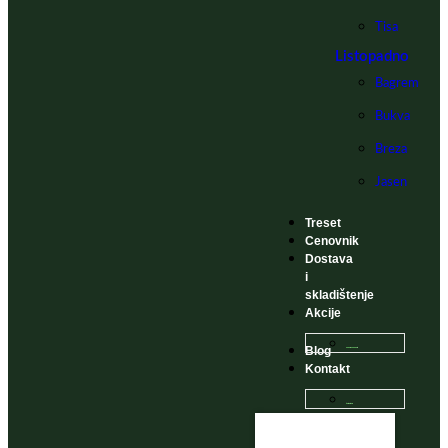
Tisa
Listopadno
Bagrem
Bukva
Breza
Jasen
Treset
Cenovnik
Dostava
i
skladištenje
Akcije
Blog
Sadnice na popustu
Kontakt
Česta Pitanja