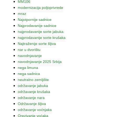
MM106
modernizacija poljoprivrede
mraz
Najotpornije sadnice
Najprodavanije sadnice
najprodavanije sorte jabuka
najprodavanije sorte krušaka
Najtraženije sorte šljiva
nar u dvorištu
navodnjavanje
navodnjavanje 2025 Srbija
nega limuna
nega sadnica
neutralno zemljište
održavanje jabuka
održavanje krušaka
održavanje nara
Održavanje šljiva
održavanje voćnjaka
Orezivanje voćaka