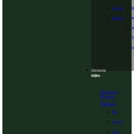
Lešnik
B
Badem
N
K
T
V
Ukrasne
biljke
Ukrasno
Drveće
Četinari
Bor
Smrča
Jela