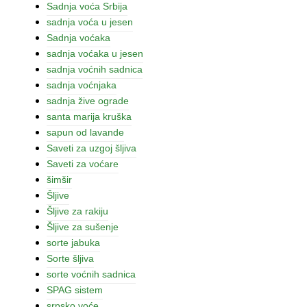
Sadnja voća Srbija
sadnja voća u jesen
Sadnja voćaka
sadnja voćaka u jesen
sadnja voćnih sadnica
sadnja voćnjaka
sadnja žive ograde
santa marija kruška
sapun od lavande
Saveti za uzgoj šljiva
Saveti za voćare
šimšir
Šljive
Šljive za rakiju
Šljive za sušenje
sorte jabuka
Sorte šljiva
sorte voćnih sadnica
SPAG sistem
srpsko voće