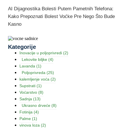
AI Dijagnostika Bolesti Putem Pametnih Telefona:
Kako Prepoznati Bolest Voćke Pre Nego Što Bude
Kasno
Kategorije
Inovacije u poljoprivredi
(2)
Lekovite biljke
(4)
Lavanda
(1)
Poljoprivreda
(25)
kalemljenje voća
(2)
Supstrati
(1)
Voćarstvo
(8)
Sadnja
(13)
Ukrasno drveće
(8)
Fotinija
(4)
Palme
(1)
vinova loza
(2)