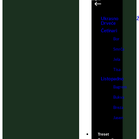
Ukrasno
Ž
Drveće
Četinari
Bor
Smrča
Jela
Tisa
Listopadno
Bagrem
Bukva
Breza
Jasen
Treset