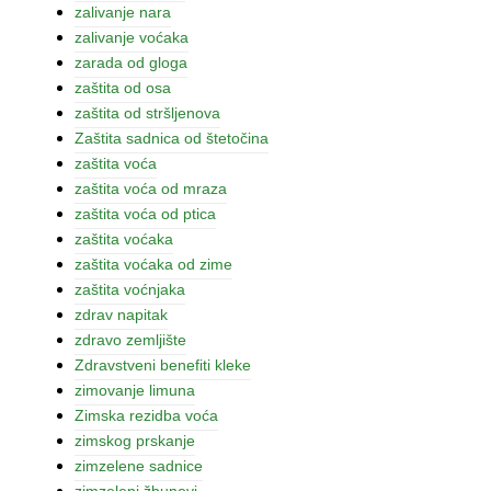
zalivanje nara
zalivanje voćaka
zarada od gloga
zaštita od osa
zaštita od stršljenova
Zaštita sadnica od štetočina
zaštita voća
zaštita voća od mraza
zaštita voća od ptica
zaštita voćaka
zaštita voćaka od zime
zaštita voćnjaka
zdrav napitak
zdravo zemljište
Zdravstveni benefiti kleke
zimovanje limuna
Zimska rezidba voća
zimskog prskanje
zimzelene sadnice