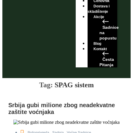
Cenovnik
Dostava i
skladištenje
Akcije
Sadnice
na
popustu
Blog
Kontakt
Česta
Pitanja
Tag:
SPAG sistem
Srbija gubi milione zbog neadekvatne
zaštite voćnjaka
Poljoprivreda
,
Sadnja
,
Voćne Sadnice