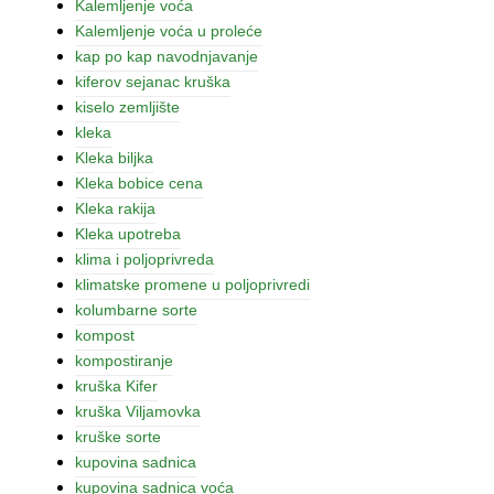
Kalemljenje voća
Kalemljenje voća u proleće
kap po kap navodnjavanje
kiferov sejanac kruška
kiselo zemljište
kleka
Kleka biljka
Kleka bobice cena
Kleka rakija
Kleka upotreba
klima i poljoprivreda
klimatske promene u poljoprivredi
kolumbarne sorte
kompost
kompostiranje
kruška Kifer
kruška Viljamovka
kruške sorte
kupovina sadnica
kupovina sadnica voća