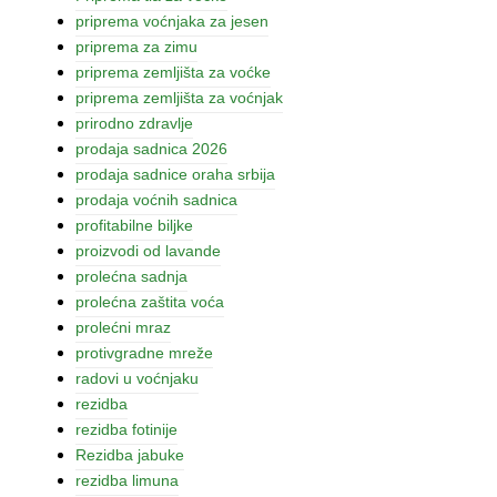
priprema voćnjaka za jesen
priprema za zimu
priprema zemljišta za voćke
priprema zemljišta za voćnjak
prirodno zdravlje
prodaja sadnica 2026
prodaja sadnice oraha srbija
prodaja voćnih sadnica
profitabilne biljke
proizvodi od lavande
prolećna sadnja
prolećna zaštita voća
prolećni mraz
protivgradne mreže
radovi u voćnjaku
rezidba
rezidba fotinije
Rezidba jabuke
rezidba limuna