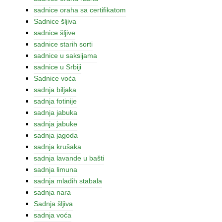
sadnice oraha sa certifikatom
Sadnice šljiva
sadnice šljive
sadnice starih sorti
sadnice u saksijama
sadnice u Srbiji
Sadnice voća
sadnja biljaka
sadnja fotinije
sadnja jabuka
sadnja jabuke
sadnja jagoda
sadnja krušaka
sadnja lavande u bašti
sadnja limuna
sadnja mladih stabala
sadnja nara
Sadnja šljiva
sadnja voća