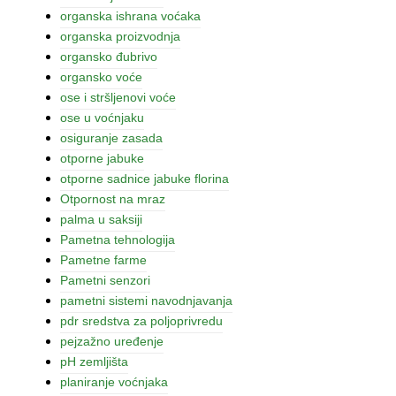
organska ishrana voćaka
organska proizvodnja
organsko đubrivo
organsko voće
ose i stršljenovi voće
ose u voćnjaku
osiguranje zasada
otporne jabuke
otporne sadnice jabuke florina
Otpornost na mraz
palma u saksiji
Pametna tehnologija
Pametne farme
Pametni senzori
pametni sistemi navodnjavanja
pdr sredstva za poljoprivredu
pejzažno uređenje
pH zemljišta
planiranje voćnjaka