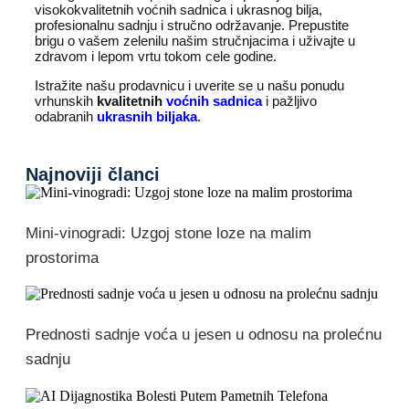
visokokvalitetnih voćnih sadnica i ukrasnog bilja,
profesionalnu sadnju i stručno održavanje. Prepustite
brigu o vašem zelenilu našim stručnjacima i uživajte u
zdravom i lepom vrtu tokom cele godine.
Istražite našu prodavnicu i uverite se u našu ponudu
vrhunskih
kvalitetnih
voćnih sadnica
i pažljivo
odabranih
ukrasnih biljaka
.
Najnoviji članci
Mini-vinogradi: Uzgoj stone loze na malim
prostorima
Prednosti sadnje voća u jesen u odnosu na prolećnu
sadnju