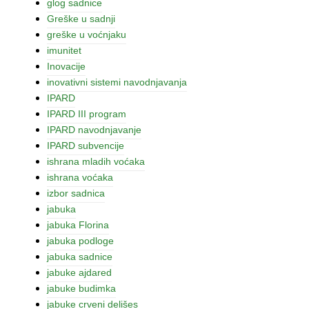
glog sadnice
Greške u sadnji
greške u voćnjaku
imunitet
Inovacije
inovativni sistemi navodnjavanja
IPARD
IPARD III program
IPARD navodnjavanje
IPARD subvencije
ishrana mladih voćaka
ishrana voćaka
izbor sadnica
jabuka
jabuka Florina
jabuka podloge
jabuka sadnice
jabuke ajdared
jabuke budimka
jabuke crveni delišes