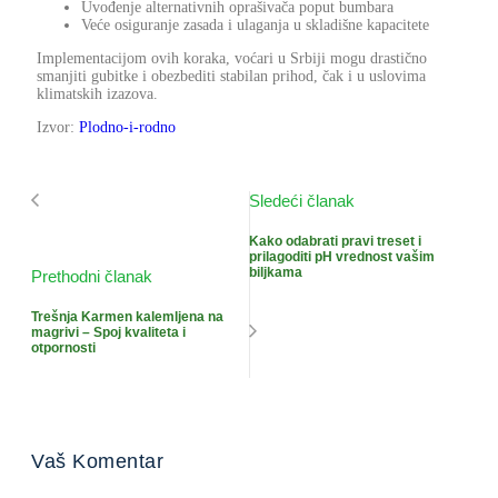
Uvođenje alternativnih oprašivača poput bumbara
Veće osiguranje zasada i ulaganja u skladišne kapacitete
Implementacijom ovih koraka, voćari u Srbiji mogu drastično
smanjiti gubitke i obezbediti stabilan prihod, čak i u uslovima
klimatskih izazova.
Izvor:
Plodno-i-rodno
Sledeći članak
Kako odabrati pravi treset i
prilagoditi pH vrednost vašim
biljkama
Prethodni članak
Trešnja Karmen kalemljena na
magrivi – Spoj kvaliteta i
otpornosti
Vaš Komentar