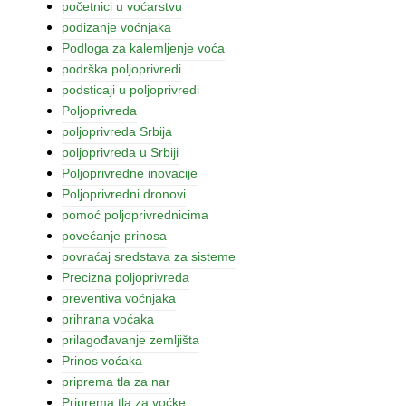
početnici u voćarstvu
podizanje voćnjaka
Podloga za kalemljenje voća
podrška poljoprivredi
podsticaji u poljoprivredi
Poljoprivreda
poljoprivreda Srbija
poljoprivreda u Srbiji
Poljoprivredne inovacije
Poljoprivredni dronovi
pomoć poljoprivrednicima
povećanje prinosa
povraćaj sredstava za sisteme
Precizna poljoprivreda
preventiva voćnjaka
prihrana voćaka
prilagođavanje zemljišta
Prinos voćaka
priprema tla za nar
Priprema tla za voćke