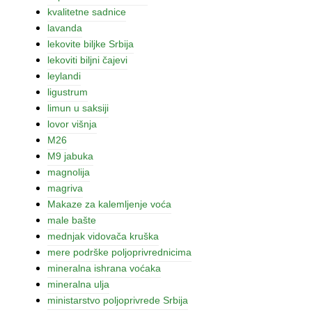
kvalitetne sadnice
lavanda
lekovite biljke Srbija
lekoviti biljni čajevi
leylandi
ligustrum
limun u saksiji
lovor višnja
M26
M9 jabuka
magnolija
magriva
Makaze za kalemljenje voća
male bašte
mednjak vidovača kruška
mere podrške poljoprivrednicima
mineralna ishrana voćaka
mineralna ulja
ministarstvo poljoprivrede Srbija