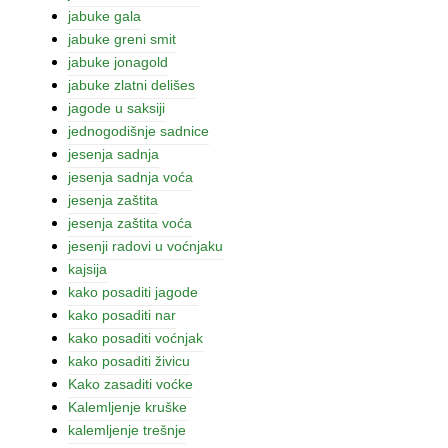
jabuke gala
jabuke greni smit
jabuke jonagold
jabuke zlatni delišes
jagode u saksiji
jednogodišnje sadnice
jesenja sadnja
jesenja sadnja voća
jesenja zaštita
jesenja zaštita voća
jesenji radovi u voćnjaku
kajsija
kako posaditi jagode
kako posaditi nar
kako posaditi voćnjak
kako posaditi živicu
Kako zasaditi voćke
Kalemljenje kruške
kalemljenje trešnje