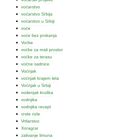
voćarstvo
voćarstvo Srbija
voćarstvo u Srbiji
voće
voće bez prskanja
Voćke
voćke za mali prostor
voćke za terasu
voćne sadnice
Voćnjak
voćnjak krajem leta
Voćnjak u Srbiji
vodenjak kruška
vodnjika
vodnjika recept
vrste rizle
Vrtlarstvo
Xoragrar
zalivanje limuna