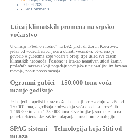
-
09.04.2025
-
No Comments
Uticaj klimatskih promena na srpsko
voćarstvo
U emisiji „Plodno i rodno“ na B92, prof. dr Zoran Keserović,
jedan od vodećih stručnjaka u oblasti voćarstva, otvoreno je
govorio o gubicima koje voćari u Srbiji trpe usled sve češćih
klimatskih nepogoda. Posebno je istakao negativan uticaj kasnih
prolećnih mrazeva koji pogađaju voćnjake u najosetljivijim fazama
razvoja, poput precvetavanja.
Ogromni gubici – 150.000 tona voća
manje godišnje
Jedan jedini aprilski mraz može da smanji proizvodnju za više od
150.000 tona, a godišnja proizvodnja voća opada sa prosečnih
1.466.000 tona na 1.250.000 tona. Ove brojke jasno ukazuju na
potrebu sistematske zaštite i ulaganja u modernu tehnologiju.
SPAG sistemi – Tehnologija koja štiti od
mraza