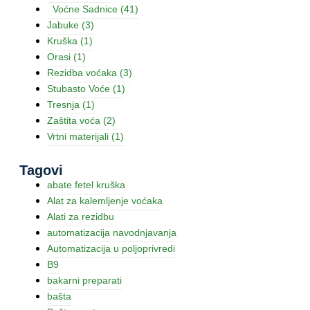
Voćne Sadnice
(41)
Jabuke
(3)
Kruška
(1)
Orasi
(1)
Rezidba voćaka
(3)
Stubasto Voće
(1)
Tresnja
(1)
Zaštita voća
(2)
Vrtni materijali
(1)
Tagovi
abate fetel kruška
Alat za kalemljenje voćaka
Alati za rezidbu
automatizacija navodnjavanja
Automatizacija u poljoprivredi
B9
bakarni preparati
bašta