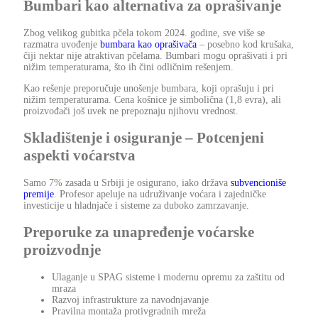
Bumbari kao alternativa za oprašivanje
Zbog velikog gubitka pčela tokom 2024. godine, sve više se
razmatra uvođenje
bumbara kao oprašivača
– posebno kod krušaka,
čiji nektar nije atraktivan pčelama. Bumbari mogu oprašivati i pri
nižim temperaturama, što ih čini odličnim rešenjem.
Kao rešenje preporučuje unošenje bumbara, koji oprašuju i pri
nižim temperaturama. Cena košnice je simbolična (1,8 evra), ali
proizvođači još uvek ne prepoznaju njihovu vrednost.
Skladištenje i osiguranje – Potcenjeni
aspekti voćarstva
Samo 7% zasada u Srbiji je osigurano, iako država
subvencioniše
premije
. Profesor apeluje na udruživanje voćara i zajedničke
investicije u hladnjače i sisteme za duboko zamrzavanje.
Preporuke za unapređenje voćarske
proizvodnje
Ulaganje u SPAG sisteme i modernu opremu za zaštitu od
mraza
Razvoj infrastrukture za navodnjavanje
Pravilna montaža protivgradnih mreža