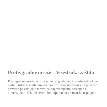
Protivgradne mreže – Višestruka zaštita
Protivgradne mreže ne štite samo od grada već i od ožegotina koje
nastaju usled visokih temperatura. Profesor upozorava da je važno
pravilno postavljanje mreža, sa odgovarajućim nosačima i
dimenzijama, kako bi sistem bio otporan na vremenske nepogode.