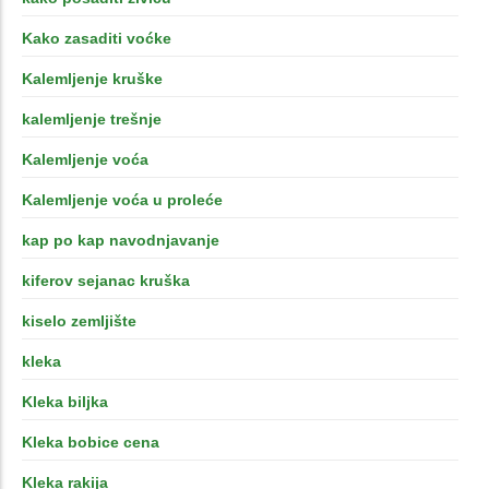
Kako zasaditi voćke
Kalemljenje kruške
kalemljenje trešnje
Kalemljenje voća
Kalemljenje voća u proleće
kap po kap navodnjavanje
kiferov sejanac kruška
kiselo zemljište
kleka
Kleka biljka
Kleka bobice cena
Kleka rakija