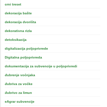
crni treset
dekoracija bašte
dekoracija dvorišta
dekorativna rizla
detoksikacija
digitalizacija poljoprivrede
Digitalna poljoprivreda
dokumentacija za subvencije u poljoprivredi
đubrenje voćnjaka
đubriva za voćke
đubrivo za limun
eAgrar subvencije