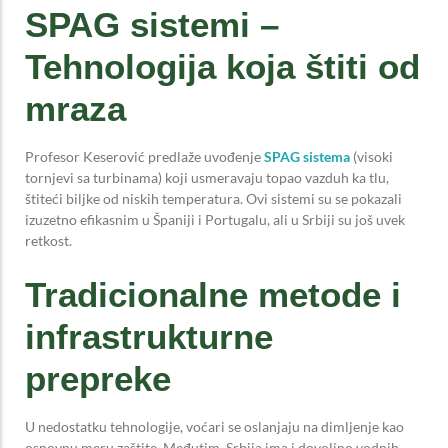
SPAG sistemi –
Tehnologija koja štiti od
mraza
Profesor Keserović predlaže uvođenje
SPAG sistema
(visoki
tornjevi sa turbinama) koji usmeravaju topao vazduh ka tlu,
štiteći biljke od niskih temperatura. Ovi sistemi su se pokazali
izuzetno efikasnim u Španiji i Portugalu, ali u Srbiji su još uvek
retkost.
Tradicionalne metode i
infrastrukturne
prepreke
U nedostatku tehnologije, voćari se oslanjaju na dimljenje kao
osnovnu meru zaštite. Međutim, Srbija ima i dovoljno vodnih