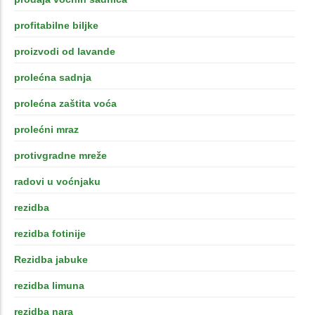
profitabilne biljke
proizvodi od lavande
prolećna sadnja
prolećna zaštita voća
prolećni mraz
protivgradne mreže
radovi u voćnjaku
rezidba
rezidba fotinije
Rezidba jabuke
rezidba limuna
rezidba nara