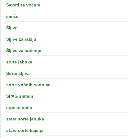
Saveti za voćare
šimšir
Šljive
Šljive za rakiju
Šljive za sušenje
sorte jabuka
Sorte šljiva
sorte voćnih sadnica
SPAG sistem
srpsko voće
stare sorte jabuka
stare sorte kajsija