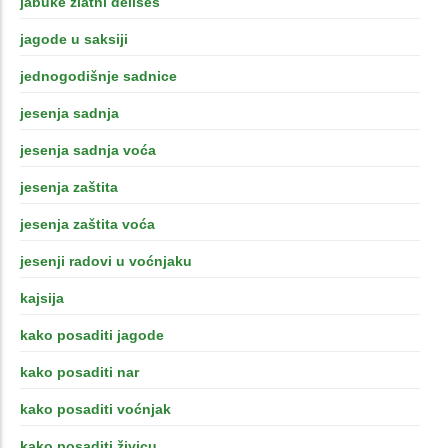
jabuke zlatni delišes
jagode u saksiji
jednogodišnje sadnice
jesenja sadnja
jesenja sadnja voća
jesenja zaštita
jesenja zaštita voća
jesenji radovi u voćnjaku
kajsija
kako posaditi jagode
kako posaditi nar
kako posaditi voćnjak
kako posaditi živicu