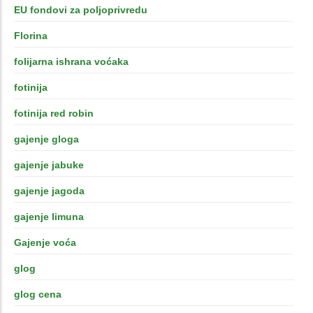
EU fondovi za poljoprivredu
Florina
folijarna ishrana voćaka
fotinija
fotinija red robin
gajenje gloga
gajenje jabuke
gajenje jagoda
gajenje limuna
Gajenje voća
glog
glog cena