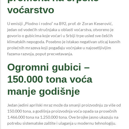
voćarstvo
U emisiji „Plodno i rodno“ na B92, prof. dr Zoran Keserović,
jedan od vodećih stručnjaka u oblasti voćarstva, otvoreno je
govorio o gubicima koje voćari u Srbiji trpe usled sve češćih
klimatskih nepogoda. Posebno je istakao negativan uticaj kasnih
prolećnih mrazeva koji pogađaju voćnjake u najosetljivijim
fazama razvoja, poput precvetavanja.
Ogromni gubici –
150.000 tona voća
manje godišnje
Jedan jedini aprilski mraz može da smanji proizvodnju za više od
150.000 tona, a godišnja proizvodnja voća opada sa prosečnih
1.466.000 tona na 1.250.000 tona. Ove brojke jasno ukazuju na
potrebu sistematske zaštite i ulaganja u modernu tehnologiju.