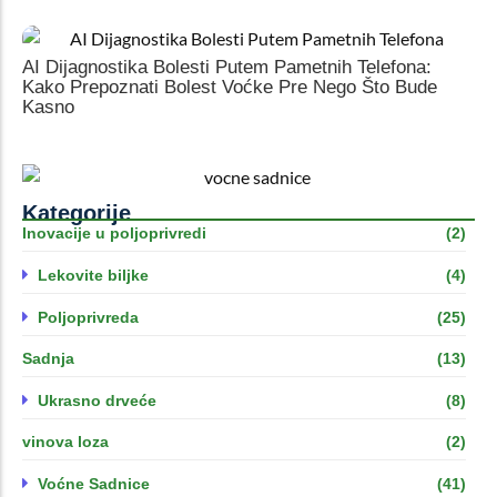
AI Dijagnostika Bolesti Putem Pametnih Telefona:
Kako Prepoznati Bolest Voćke Pre Nego Što Bude
Kasno
Kategorije
Inovacije u poljoprivredi
(2)
Lekovite biljke
(4)
Poljoprivreda
(25)
Sadnja
(13)
Ukrasno drveće
(8)
vinova loza
(2)
Voćne Sadnice
(41)