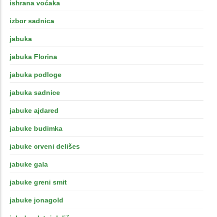
ishrana voćaka
izbor sadnica
jabuka
jabuka Florina
jabuka podloge
jabuka sadnice
jabuke ajdared
jabuke budimka
jabuke crveni delišes
jabuke gala
jabuke greni smit
jabuke jonagold