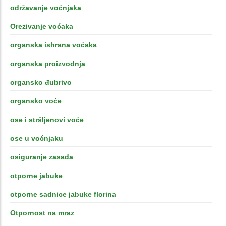
održavanje voćnjaka
Orezivanje voćaka
organska ishrana voćaka
organska proizvodnja
organsko đubrivo
organsko voće
ose i stršljenovi voće
ose u voćnjaku
osiguranje zasada
otporne jabuke
otporne sadnice jabuke florina
Otpornost na mraz