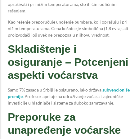
oprašivati i pri nižim temperaturama, što ih čini odličnim
rešenjem.
Kao rešenje preporučuje unošenje bumbara, koji oprašuju i pri
nižim temperaturama. Cena košnice je simbolična (1,8 evra), ali
proizvođači još uvek ne prepoznaju njihovu vrednost.
Skladištenje i
osiguranje – Potcenjeni
aspekti voćarstva
Samo 7% zasada u Srbiji je osigurano, iako država
subvencioniše
premije
. Profesor apeluje na udruživanje voćara i zajedničke
investicije u hladnjače i sisteme za duboko zamrzavanje.
Preporuke za
unapređenje voćarske