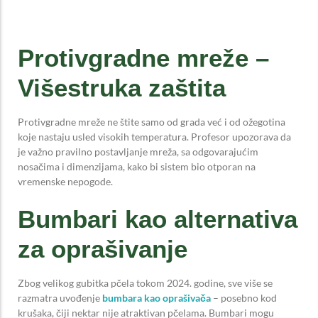
Protivgradne mreže –
Višestruka zaštita
Protivgradne mreže ne štite samo od grada već i od ožegotina
koje nastaju usled visokih temperatura. Profesor upozorava da
je važno pravilno postavljanje mreža, sa odgovarajućim
nosačima i dimenzijama, kako bi sistem bio otporan na
vremenske nepogode.
Bumbari kao alternativa
za oprašivanje
Zbog velikog gubitka pčela tokom 2024. godine, sve više se
razmatra uvođenje
bumbara kao oprašivača
– posebno kod
krušaka, čiji nektar nije atraktivan pčelama. Bumbari mogu