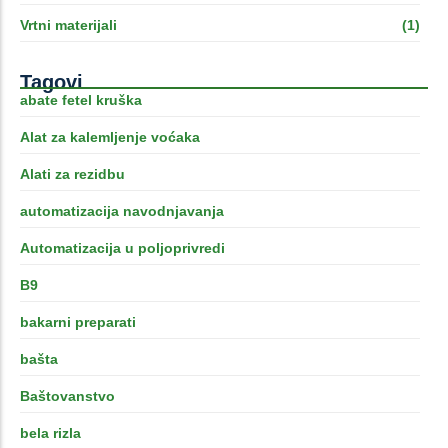
Vrtni materijali
(1)
Tagovi
abate fetel kruška
Alat za kalemljenje voćaka
Alati za rezidbu
automatizacija navodnjavanja
Automatizacija u poljoprivredi
B9
bakarni preparati
bašta
Baštovanstvo
bela rizla