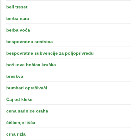
beli treset
berba nara
berba voća
bespovratna sredstva
bespovratne subvencije za poljoprivredu
boškova bočica kruška
breskva
bumbari oprašivači
Čaj od kleke
cena sadnice oraha
čišćenje lišća
crna rizla