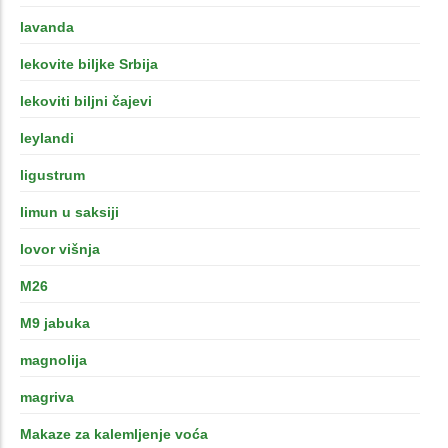
lavanda
lekovite biljke Srbija
lekoviti biljni čajevi
leylandi
ligustrum
limun u saksiji
lovor višnja
M26
M9 jabuka
magnolija
magriva
Makaze za kalemljenje voća