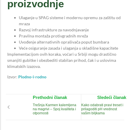
proizvodnje
Ulaganje u SPAG sisteme i modernu opremu za zaštitu od
mraza
Razvoj infrastrukture za navodnjavanje
Pravilna montaža protivgradnih mreža
Uvođenje alternativnih oprašivača poput bumbara
Veće osiguranje zasada i ulaganja u skladišne kapacitete
Implementacijom ovih koraka, voćari u Srbiji mogu drastično
smanjiti gubitke i obezbediti stabilan prihod, čak i u uslovima
klimatskih izazova.
Izvor:
Plodno-i-rodno
Prethodni članak
Sledeći članak
Trešnja Karmen kalemljena
Kako odabrati pravi treset i
na magrivi – Spoj kvaliteta i
prilagoditi pH vrednost
otpornosti
vašim biljkama