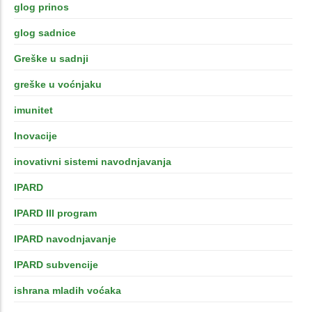
glog prinos
glog sadnice
Greške u sadnji
greške u voćnjaku
imunitet
Inovacije
inovativni sistemi navodnjavanja
IPARD
IPARD III program
IPARD navodnjavanje
IPARD subvencije
ishrana mladih voćaka