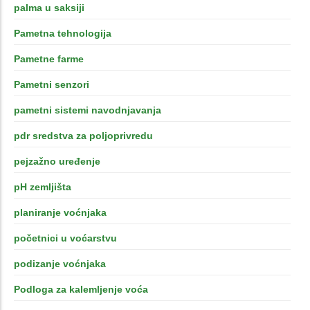
palma u saksiji
Pametna tehnologija
Pametne farme
Pametni senzori
pametni sistemi navodnjavanja
pdr sredstva za poljoprivredu
pejzažno uređenje
pH zemljišta
planiranje voćnjaka
početnici u voćarstvu
podizanje voćnjaka
Podloga za kalemljenje voća