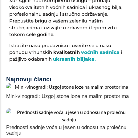
Xor Agrar nudi kompletnu uslugu – prodaju
visokokvalitetnih voćnih sadnica i ukrasnog bilja,
profesionalnu sadnju i stručno održavanje.
Prepustite brigu o vašem zelenilu našim
stručnjacima i uživajte u zdravom i lepom vrtu
tokom cele godine.
Istražite našu prodavnicu i uverite se u našu
ponudu vrhunskih
kvalitetnih
voćnih sadnica
i
pažljivo odabranih
ukrasnih biljaka
.
Najnoviji članci
Mini-vinogradi: Uzgoj stone loze na malim prostorima
Prednosti sadnje voća u jesen u odnosu na prolećnu
sadnju