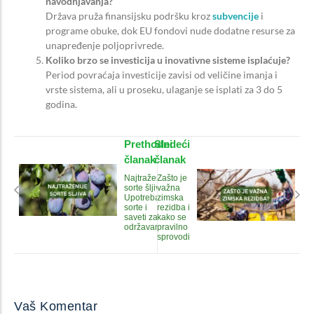
navodnjavanja?
Država pruža finansijsku podršku kroz
subvencije
i
programe obuke, dok EU fondovi nude dodatne resurse za
unapređenje poljoprivrede.
Koliko brzo se investicija u inovativne sisteme isplaćuje?
Period povraćaja investicije zavisi od veličine imanja i
vrste sistema, ali u proseku, ulaganje se isplati za 3 do 5
godina.
Prethodni
Sledeći
članak
članak
Najtraženije
Zašto je
sorte šljiva:
važna
Upotreba,
zimska
sorte i
rezidba i
saveti za
kako se
održavanje
pravilno
sprovodi
Vaš Komentar