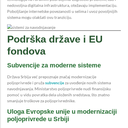
nedovoljna digitalna infrastruktura, otežavaju implementaciju.
Poboljšanje internetske povezanosti u selima i uvoz povoljnijih
sistema mogu olakšati ovu tranziciju.
Podrška države i EU
fondova
Subvencije za moderne sisteme
Država Srbija već prepoznaje značaj modernizacije
poljoprivrede i pruža
subvencije
za uvođenje novih sistema
navodnjavanja. Ministarstvo poljoprivrede nudi finansijsku
pomoć u vidu povratka dela uloženih sredstava, što znatno
smanjuje troškove za poljoprivrednike.
Uloga Evropske unije u modernizaciji
poljoprivrede u Srbiji