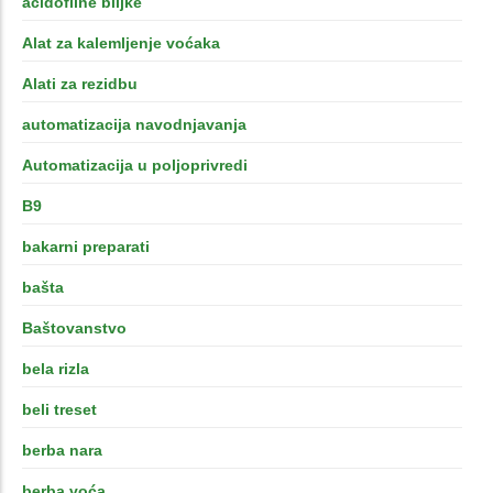
acidofilne biljke
Alat za kalemljenje voćaka
Alati za rezidbu
automatizacija navodnjavanja
Automatizacija u poljoprivredi
B9
bakarni preparati
bašta
Baštovanstvo
bela rizla
beli treset
berba nara
berba voća