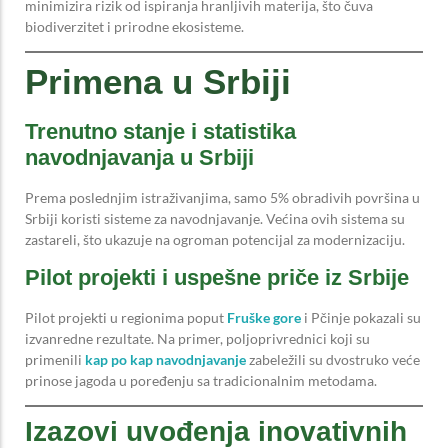
minimizira rizik od ispiranja hranljivih materija, što čuva
biodiverzitet i prirodne ekosisteme.
Primena u Srbiji
Trenutno stanje i statistika
navodnjavanja u Srbiji
Prema poslednjim istraživanjima, samo 5% obradivih površina u
Srbiji koristi sisteme za navodnjavanje. Većina ovih sistema su
zastareli, što ukazuje na ogroman potencijal za modernizaciju.
Pilot projekti i uspešne priče iz Srbije
Pilot projekti u regionima poput
Fruške gore
i Pčinje pokazali su
izvanredne rezultate. Na primer, poljoprivrednici koji su
primenili
kap po kap navodnjavanje
zabeležili su dvostruko veće
prinose jagoda u poređenju sa tradicionalnim metodama.
Izazovi uvođenja inovativnih