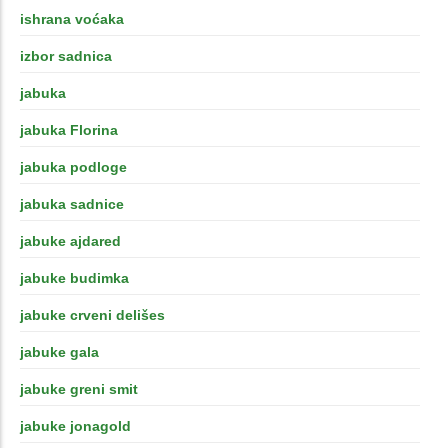
ishrana voćaka
izbor sadnica
jabuka
jabuka Florina
jabuka podloge
jabuka sadnice
jabuke ajdared
jabuke budimka
jabuke crveni delišes
jabuke gala
jabuke greni smit
jabuke jonagold