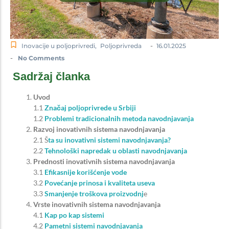
-
Inovacije u poljoprivredi
,
Poljoprivreda
16.01.2025
-
No Comments
Sadržaj članka
Uvod
1.1
Značaj poljoprivrede u Srbiji
1.2
Problemi tradicionalnih metoda navodnjavanja
Razvoj inovativnih sistema navodnjavanja
2.1 Š
ta su inovativni sistemi navodnjavanja?
2.2
Tehnološki napredak u oblasti navodnjavanja
Prednosti inovativnih sistema navodnjavanja
3.1
Efikasnije korišćenje vode
3.2
Povećanje prinosa i kvaliteta useva
3.3
Smanjenje troškova proizvodnj
e
Vrste inovativnih sistema navodnjavanja
4.1
Kap po kap sistemi
4.2
Pametni sistemi navodnjavanja