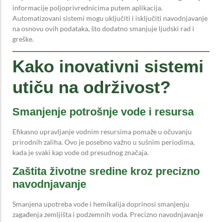
informacije poljoprivrednicima putem aplikacija.
Automatizovani sistemi mogu uključiti i isključiti navodnjavanje
na osnovu ovih podataka, što dodatno smanjuje ljudski rad i
greške.
Kako inovativni sistemi
utiču na održivost?
Smanjenje potrošnje vode i resursa
Efikasno upravljanje vodnim resursima pomaže u očuvanju
prirodnih zaliha. Ovo je posebno važno u sušnim periodima,
kada je svaki kap vode od presudnog značaja.
Zaštita životne sredine kroz precizno
navodnjavanje
Smanjena upotreba vode i hemikalija doprinosi smanjenju
zagađenja zemljišta i podzemnih voda. Precizno navodnjavanje