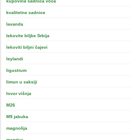
kupovina sadnica voća
kvalitetne sadnice
lavanda
lekovite biljke Srbija
lekoviti biljni čajevi
leylandi
ligustrum
limun u saksiji
lovor višnja
M26
M9 jabuka
magnolija
magriva