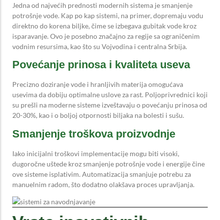
Jedna od najvećih prednosti modernih sistema je smanjenje
potrošnje vode. Kap po kap sistemi, na primer, dopremaju vodu
direktno do korena biljke, čime se izbegava gubitak vode kroz
isparavanje. Ovo je posebno značajno za regije sa ograničenim
vodnim resursima, kao što su Vojvodina i centralna Srbija.
Povećanje prinosa i kvaliteta useva
Precizno doziranje vode i hranljivih materija omogućava
usevima da dobiju optimalne uslove za rast. Poljoprivrednici koji
su prešli na moderne sisteme izveštavaju o povećanju prinosa od
20-30%, kao i o boljoj otpornosti biljaka na bolesti i sušu.
Smanjenje troškova proizvodnje
Iako inicijalni troškovi implementacije mogu biti visoki,
dugoročne uštede kroz smanjenje potrošnje vode i energije čine
ove sisteme isplativim. Automatizacija smanjuje potrebu za
manuelnim radom, što dodatno olakšava proces upravljanja.