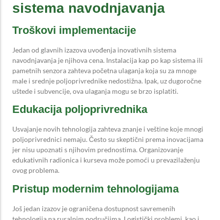
sistema navodnjavanja
Troškovi implementacije
Jedan od glavnih izazova uvođenja inovativnih sistema
navodnjavanja je njihova cena. Instalacija kap po kap sistema ili
pametnih senzora zahteva početna ulaganja koja su za mnoge
male i srednje poljoprivrednike nedostižna. Ipak, uz dugoročne
uštede i subvencije, ova ulaganja mogu se brzo isplatiti.
Edukacija poljoprivrednika
Usvajanje novih tehnologija zahteva znanje i veštine koje mnogi
poljoprivrednici nemaju. Često su skeptični prema inovacijama
jer nisu upoznati s njihovim prednostima. Organizovanje
edukativnih radionica i kurseva može pomoći u prevazilaženju
ovog problema.
Pristup modernim tehnologijama
Još jedan izazov je ograničena dostupnost savremenih
tehnologija na ruralnim područjima. Logistički problemi, kao i