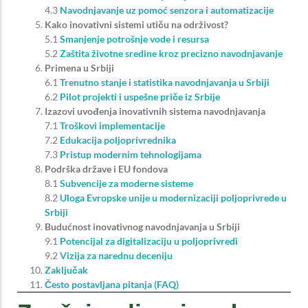
4.3
Navodnjavanje uz pomoć senzora i automatizacije
Kako inovativni sistemi utiču na održivost?
5.1
Smanjenje potrošnje vode i resursa
5.2
Zaštita životne sredine kroz precizno navodnjavanje
Primena u Srbiji
6.1
Trenutno stanje i statistika navodnjavanja u Srbiji
6.2
Pilot projekti i uspešne priče iz Srbije
Izazovi uvođenja inovativnih sistema navodnjavanja
7.1
Troškovi implementacije
7.2
Edukacija poljoprivrednika
7.3
Pristup modernim tehnologijama
Podrška države i EU fondova
8.1
Subvencije za moderne sisteme
8.2
Uloga Evropske unije u modernizaciji poljoprivrede u
Srbiji
Budućnost inovativnog navodnjavanja u Srbiji
9.1
Potencijal za digitalizaciju u poljoprivredi
9.2
Vizija za narednu deceniju
Zaključak
Često postavljana pitanja (FAQ)