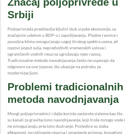
Značaj poljoprivrede u
Srbiji
Poljoprivreda predstavlja ključni stub srpske ekonomije, sa
značajnim udelom u BDP-u i zapošljavanju. Plodne ravnice i
povoljna klima omogućavaju uzgoj širokog spektra useva, ali
izazovi poput suša, nepredvidivih vremenskih uslova i
ograničenih vodnih resursa ugrožavaju njen razvoj.
Tradicionalne metode navodnjavanja često ne uspevaju da
odgovore na ove izazove, što ukazuje na potrebu za
modernizacijom.
Problemi tradicionalnih
metoda navodnjavanja
Mnogi poljoprivrednici i dalje koriste zastarele sisteme kao što
su kanali za gravitaciono navodnjavanje, koji troše mnogo vode i
ne omogućavaju precizno doziranje. Posledice su slaba
efikasnost, iscrpljivanje resursa i smanjenje prinosa. Inovativni