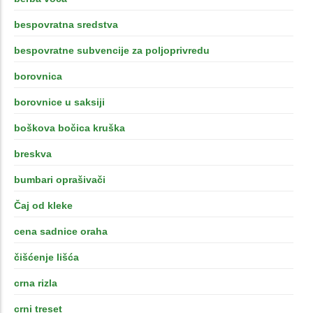
bespovratna sredstva
bespovratne subvencije za poljoprivredu
borovnica
borovnice u saksiji
boškova bočica kruška
breskva
bumbari oprašivači
Čaj od kleke
cena sadnice oraha
čišćenje lišća
crna rizla
crni treset