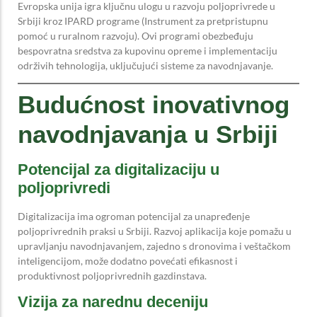
Evropska unija igra ključnu ulogu u razvoju poljoprivrede u
Srbiji kroz IPARD programe (Instrument za pretpristupnu
pomoć u ruralnom razvoju). Ovi programi obezbeđuju
bespovratna sredstva za kupovinu opreme i implementaciju
održivih tehnologija, uključujući sisteme za navodnjavanje.
Budućnost inovativnog
navodnjavanja u Srbiji
Potencijal za digitalizaciju u
poljoprivredi
Digitalizacija ima ogroman potencijal za unapređenje
poljoprivrednih praksi u Srbiji. Razvoj aplikacija koje pomažu u
upravljanju navodnjavanjem, zajedno s dronovima i veštačkom
inteligencijom, može dodatno povećati efikasnost i
produktivnost poljoprivrednih gazdinstava.
Vizija za narednu deceniju