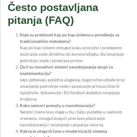
Često postavljana
pitanja (FAQ)
Koje su prednosti kap po kap sistema u poređenju sa
tradicionalnim metodama?
Kap po kap sistemi omogućavaju precizno i postepeno
doziranje vode direktno do korena biljaka, što smanjuje
potrošnju vode i povećava prinos.
Da li su inovativni sistemi navodnjavanja skupi za
implementaciju?
Iako zahtevaju početna ulaganja, dugoročne uštede kroz
smanjenje potrošnje vode i povećanje prinosa čine ih
isplativim. Subvencije i EU fondovi dodatno smanjuju
troškove.
Kako senzori pomažu u navodnjavanju?
Senzori mere nivo vlage u tlu i šalju podatke u realnom
vremenu, omogućavajući precizno planiranje
navodnjavanja i smanjenje rasipanja resursa.
Kakva je uloga države u modernizaciji sistema