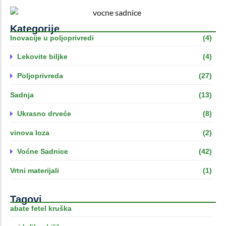
Kategorije
Inovacije u poljoprivredi
(4)
Lekovite biljke
(4)
Poljoprivreda
(27)
Sadnja
(13)
Ukrasno drveće
(8)
vinova loza
(2)
Voćne Sadnice
(42)
Vrtni materijali
(1)
Tagovi
abate fetel kruška