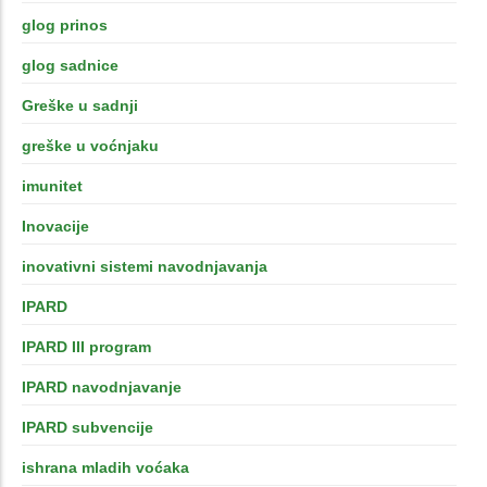
glog prinos
glog sadnice
Greške u sadnji
greške u voćnjaku
imunitet
Inovacije
inovativni sistemi navodnjavanja
IPARD
IPARD III program
IPARD navodnjavanje
IPARD subvencije
ishrana mladih voćaka