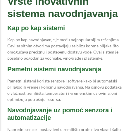
Vrste inovativnih
sistema navodnjavanja
Kap po kap sistemi
Kap po kap navodnjavanje je među najpopularnijim rešenjima.
Cevi sa sitnim otvorima postavljaju se blizu korena biljaka, što
omogućava preciznu i postepenu dostavu vode. Ovaj sistem je
posebno pogodan za voćnjake, vinograde i plastenike.
Pametni sistemi navodnjavanja
Pametni sistemi koriste senzore i softvere kako bi automatski
prilagodili vreme i količinu navodnjavanja. Na osnovu podataka
o vlažnosti zemljišta, temperaturi i vremenskim uslovima, oni
optimizuju potrošnju resursa.
Navodnjavanje uz pomoć senzora i
automatizacije
Napredni senzori postavljeni u zemljištu prate nivo vlage i šalju