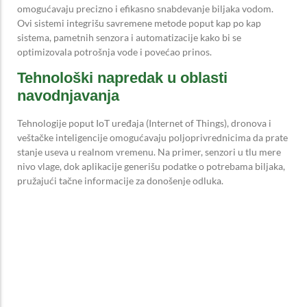
omogućavaju precizno i efikasno snabdevanje biljaka vodom.
Ovi sistemi integrišu savremene metode poput kap po kap
sistema, pametnih senzora i automatizacije kako bi se
optimizovala potrošnja vode i povećao prinos.
Tehnološki napredak u oblasti
navodnjavanja
Tehnologije poput IoT uređaja (Internet of Things), dronova i
veštačke inteligencije omogućavaju poljoprivrednicima da prate
stanje useva u realnom vremenu. Na primer, senzori u tlu mere
nivo vlage, dok aplikacije generišu podatke o potrebama biljaka,
pružajući tačne informacije za donošenje odluka.