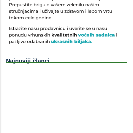
Prepustite brigu o vašem zelenilu našim
stručnjacima i uživajte u zdravom i lepom vrtu
tokom cele godine.
Istražite našu prodavnicu i uverite se u našu
ponudu vrhunskih
kvalitetnih
voćnih sadnica
i
pažljivo odabranih
ukrasnih biljaka
.
Najnoviji članci