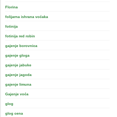
Florina
folijarna ishrana voćaka
fotinija
fotinija red robin
gajenje borovnica
gajenje gloga
gajenje jabuke
gajenje jagoda
gajenje limuna
Gajenje voća
glog
glog cena