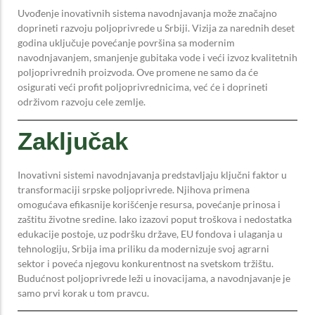
Uvođenje inovativnih sistema navodnjavanja može značajno
doprineti razvoju poljoprivrede u Srbiji. Vizija za narednih deset
godina uključuje povećanje površina sa modernim
navodnjavanjem, smanjenje gubitaka vode i veći izvoz kvalitetnih
poljoprivrednih proizvoda. Ove promene ne samo da će
osigurati veći profit poljoprivrednicima, već će i doprineti
održivom razvoju cele zemlje.
Zaključak
Inovativni sistemi navodnjavanja predstavljaju ključni faktor u
transformaciji srpske poljoprivrede. Njihova primena
omogućava efikasnije korišćenje resursa, povećanje prinosa i
zaštitu životne sredine. Iako izazovi poput troškova i nedostatka
edukacije postoje, uz podršku države, EU fondova i ulaganja u
tehnologiju, Srbija ima priliku da modernizuje svoj agrarni
sektor i poveća njegovu konkurentnost na svetskom tržištu.
Budućnost poljoprivrede leži u inovacijama, a navodnjavanje je
samo prvi korak u tom pravcu.