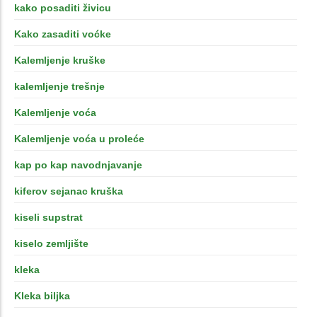
kako posaditi živicu
Kako zasaditi voćke
Kalemljenje kruške
kalemljenje trešnje
Kalemljenje voća
Kalemljenje voća u proleće
kap po kap navodnjavanje
kiferov sejanac kruška
kiseli supstrat
kiselo zemljište
kleka
Kleka biljka