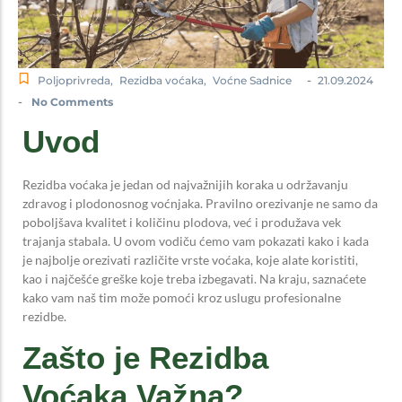
-
Poljoprivreda
,
Rezidba voćaka
,
Voćne Sadnice
21.09.2024
-
No Comments
Uvod
Rezidba voćaka je jedan od najvažnijih koraka u održavanju
zdravog i plodonosnog voćnjaka. Pravilno orezivanje ne samo da
poboljšava kvalitet i količinu plodova, već i produžava vek
trajanja stabala. U ovom vodiču ćemo vam pokazati kako i kada
je najbolje orezivati različite vrste voćaka, koje alate koristiti,
kao i najčešće greške koje treba izbegavati. Na kraju, saznaćete
kako vam naš tim može pomoći kroz uslugu profesionalne
rezidbe.
Zašto je Rezidba
Voćaka Važna?