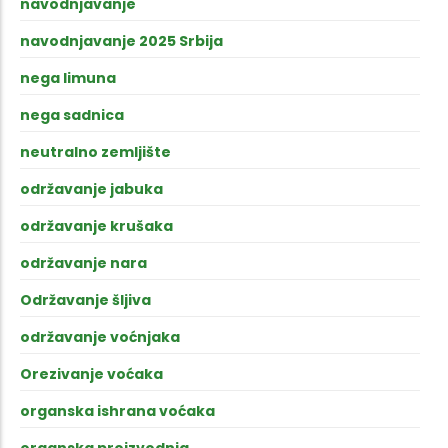
navodnjavanje
navodnjavanje 2025 Srbija
nega limuna
nega sadnica
neutralno zemljište
održavanje jabuka
održavanje krušaka
održavanje nara
Održavanje šljiva
održavanje voćnjaka
Orezivanje voćaka
organska ishrana voćaka
organska proizvodnja