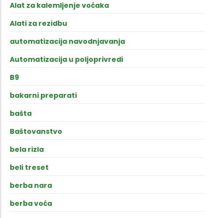
Alat za kalemljenje voćaka
Alati za rezidbu
automatizacija navodnjavanja
Automatizacija u poljoprivredi
B9
bakarni preparati
bašta
Baštovanstvo
bela rizla
beli treset
berba nara
berba voća