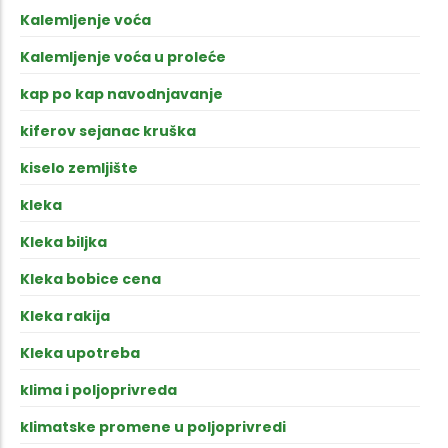
Kalemljenje voća
Kalemljenje voća u proleće
kap po kap navodnjavanje
kiferov sejanac kruška
kiselo zemljište
kleka
Kleka biljka
Kleka bobice cena
Kleka rakija
Kleka upotreba
klima i poljoprivreda
klimatske promene u poljoprivredi