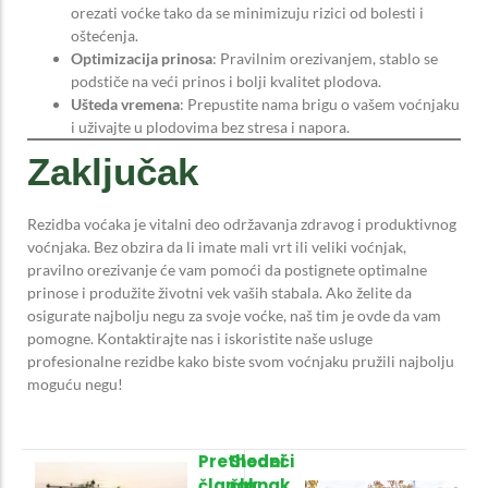
orezati voćke tako da se minimizuju rizici od bolesti i
oštećenja.
Optimizacija prinosa
: Pravilnim orezivanjem, stablo se
podstiče na veći prinos i bolji kvalitet plodova.
Ušteda vremena
: Prepustite nama brigu o vašem voćnjaku
i uživajte u plodovima bez stresa i napora.
Zaključak
Rezidba voćaka je vitalni deo održavanja zdravog i produktivnog
voćnjaka. Bez obzira da li imate mali vrt ili veliki voćnjak,
pravilno orezivanje će vam pomoći da postignete optimalne
prinose i produžite životni vek vaših stabala. Ako želite da
osigurate najbolju negu za svoje voćke, naš tim je ovde da vam
pomogne. Kontaktirajte nas i iskoristite naše usluge
profesionalne rezidbe kako biste svom voćnjaku pružili najbolju
moguću negu!
Prethodni
Sledeći
članak
članak