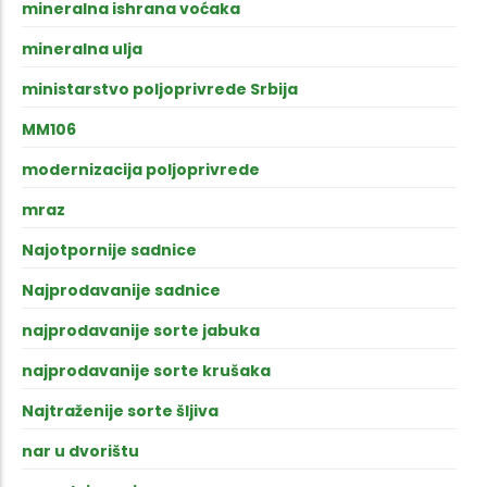
mineralna ishrana voćaka
mineralna ulja
ministarstvo poljoprivrede Srbija
MM106
modernizacija poljoprivrede
mraz
Najotpornije sadnice
Najprodavanije sadnice
najprodavanije sorte jabuka
najprodavanije sorte krušaka
Najtraženije sorte šljiva
nar u dvorištu