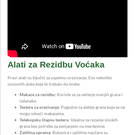
Alati za Rezidbu Voćaka
Pravi alati su ključni za uspešno orezivanje. Evo nekoliko
osnovnih alata koje bi trebalo da imate:
Makaze za rezidbu
: Koriste se za sečenje manjih grana i
izdanaka.
Testere za orezivanje
: Pogodne za deblje grane koje se ne
mogu odseći makazama.
Telekopsku štapnu testeru
: Idealna za rezanje visokih
grana bez potrebe za penjanjem na merdevine.
Zaštitna oprema
: Rukavice i zaštitne naočare su