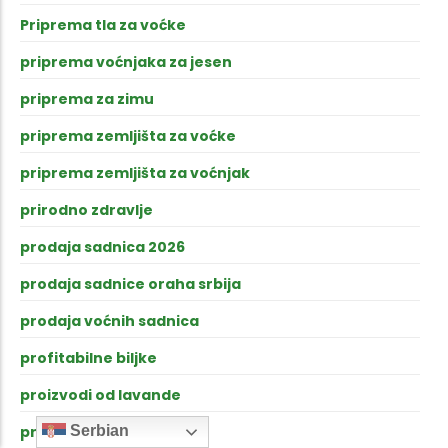
Priprema tla za voćke
priprema voćnjaka za jesen
priprema za zimu
priprema zemljišta za voćke
priprema zemljišta za voćnjak
prirodno zdravlje
prodaja sadnica 2026
prodaja sadnice oraha srbija
prodaja voćnih sadnica
profitabilne biljke
proizvodi od lavande
prolećna sadnja
Serbian