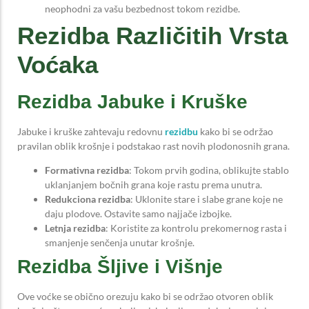
neophodni za vašu bezbednost tokom rezidbe.
Rezidba Različitih Vrsta
Voćaka
Rezidba Jabuke i Kruške
Jabuke i kruške zahtevaju redovnu
rezidbu
kako bi se održao
pravilan oblik krošnje i podstakao rast novih plodonosnih grana.
Formativna rezidba
: Tokom prvih godina, oblikujte stablo
uklanjanjem bočnih grana koje rastu prema unutra.
Redukciona rezidba
: Uklonite stare i slabe grane koje ne
daju plodove. Ostavite samo najjače izbojke.
Letnja rezidba
: Koristite za kontrolu prekomernog rasta i
smanjenje senčenja unutar krošnje.
Rezidba Šljive i Višnje
Ove voćke se obično orezuju kako bi se održao otvoren oblik