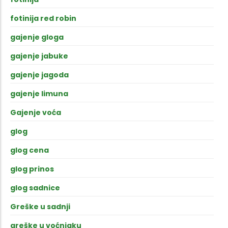
fotinija red robin
gajenje gloga
gajenje jabuke
gajenje jagoda
gajenje limuna
Gajenje voća
glog
glog cena
glog prinos
glog sadnice
Greške u sadnji
greške u voćnjaku