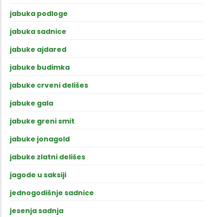
jabuka podloge
jabuka sadnice
jabuke ajdared
jabuke budimka
jabuke crveni delišes
jabuke gala
jabuke greni smit
jabuke jonagold
jabuke zlatni delišes
jagode u saksiji
jednogodišnje sadnice
jesenja sadnja