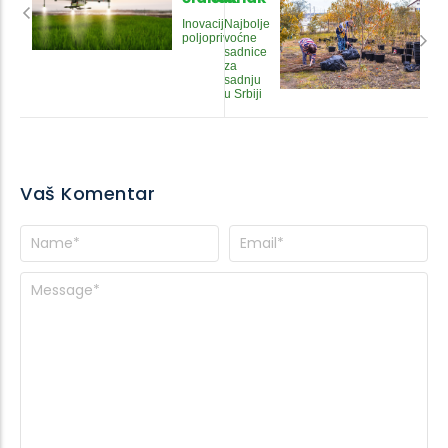
Inovacije u
Najbolje
poljoprivredi
voćne
sadnice
za
sadnju
u Srbiji
Vaš Komentar