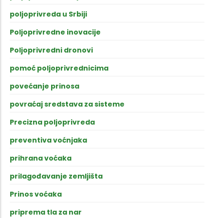
poljoprivreda u Srbiji
Poljoprivredne inovacije
Poljoprivredni dronovi
pomoć poljoprivrednicima
povećanje prinosa
povraćaj sredstava za sisteme
Precizna poljoprivreda
preventiva voćnjaka
prihrana voćaka
prilagođavanje zemljišta
Prinos voćaka
priprema tla za nar