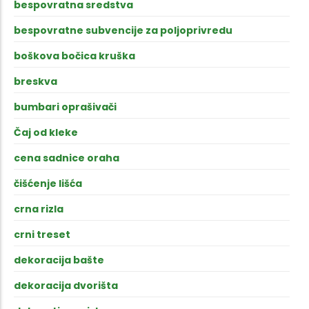
bespovratna sredstva
bespovratne subvencije za poljoprivredu
boškova bočica kruška
breskva
bumbari oprašivači
Čaj od kleke
cena sadnice oraha
čišćenje lišća
crna rizla
crni treset
dekoracija bašte
dekoracija dvorišta