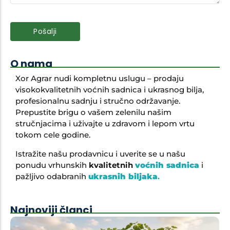
O nama
Xor Agrar nudi kompletnu uslugu – prodaju
visokokvalitetnih voćnih sadnica i ukrasnog bilja,
profesionalnu sadnju i stručno održavanje.
Prepustite brigu o vašem zelenilu našim
stručnjacima i uživajte u zdravom i lepom vrtu
tokom cele godine.
Istražite našu prodavnicu i uverite se u našu
ponudu vrhunskih
kvalitetnih
voćnih sadnica
i
pažljivo odabranih
ukrasnih biljaka
.
Najnoviji članci