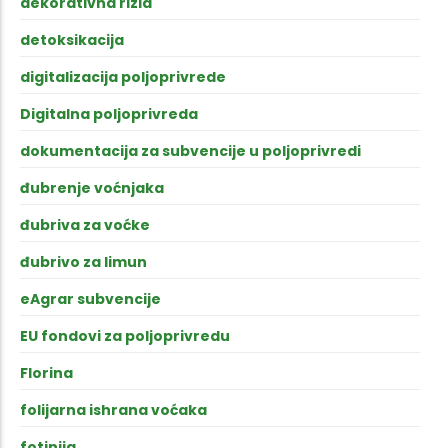
dekorativna rizla
detoksikacija
digitalizacija poljoprivrede
Digitalna poljoprivreda
dokumentacija za subvencije u poljoprivredi
đubrenje voćnjaka
đubriva za voćke
đubrivo za limun
eAgrar subvencije
EU fondovi za poljoprivredu
Florina
folijarna ishrana voćaka
fotinija