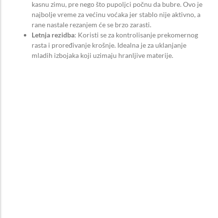
kasnu zimu, pre nego što pupoljci počnu da bubre. Ovo je
najbolje vreme za većinu voćaka jer stablo nije aktivno, a
rane nastale rezanjem će se brzo zarasti.
Letnja rezidba
: Koristi se za kontrolisanje prekomernog
rasta i proređivanje krošnje. Idealna je za uklanjanje
mladih izbojaka koji uzimaju hranljive materije.