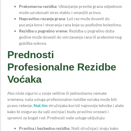
Prekomerna rezidba
: Uklanjanje previše grana odjednom
može uzrokovati stres stablu i smanjiti prinos.
Nepravilno rezanje grana
: Loš rez može dovesti do
pucanja kore i stvaranja rana koje su podložne bolestima.
Rezidba u pogrešno vreme
: Rezidba u pogrešno doba
godine može dovesti do smrzavanja rana ili prekomernog
gubitka sokova.
Prednosti
Profesionalne Rezidbe
Voćaka
Ako niste sigurni u svoje veštine ili jednostavno nemate
vremena, naša usluga profesionalne rezidbe voćaka može biti
pravo rešenje.
Naš tim
stručnjaka koristi najnovije tehnike i alate
kako bi osigurao da vaši voćnjaci budu pravilno orezani i
spremni za bogat rod. Prednosti naše usluge uključuju:
Pravilna i bezbedna rezidba
: Naši stručnjaci znaju kako