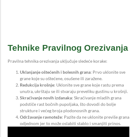
Tehnike Pravilnog Orezivanja
Pravilna tehnika orezivanja uključuje sledeće korake:
Uklanjanje oštećenih i bolesnih grana
: Prvo uklonite sve
grane koje su oštećene, osušene ili zaražene.
Redukcija krošnje
: Uklonite sve grane koje rastu prema
unutra, ukrštaju se ili stvaraju preveliku gustinu u krošnji.
Skraćivanje novih izdanaka
: Skraćivanje mladih grana
podstiče rast bočnih pupoljaka, što dovodi do bolje
strukture i većeg broja plodonosnih grana.
Održavanje ravnoteže
: Pazite da ne uklonite previše grana
odjednom jer to može oslabiti stablo i smanjiti prinos.