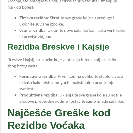
krošnje, što omogućava bolju cirkulaciju vazduha i smanjuje
rizik od bolesti.
Zimska rezidba
: Skratite sve grane koje su preduge i
uklonite suvišne izbojke.
Letnja rezidba
: Uklonite nove izdanke koji rastu vertikalno
ili previše zbijeno.
Rezidba Breskve i Kajsije
Breskve i kajsije su voćke koje zahtevaju intenzivniju rezidbu
zbog brzog rasta.
Formativna rezidba
: Prvih godina oblikujte stablo u vazu
ili čašu kako biste omogućili maksimalno prodiranje
svetlosti.
Produktivna rezidba
: Uklanjajte sve grane koje su nosile
plodove prethodne godine i ostavite samo mlade izdanke.
Najčešće Greške kod
Rezidbe Voćaka