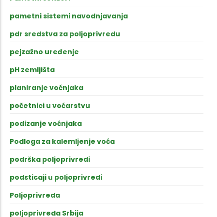
pametni sistemi navodnjavanja
pdr sredstva za poljoprivredu
pejzažno uređenje
pH zemljišta
planiranje voćnjaka
početnici u voćarstvu
podizanje voćnjaka
Podloga za kalemljenje voća
podrška poljoprivredi
podsticaji u poljoprivredi
Poljoprivreda
poljoprivreda Srbija