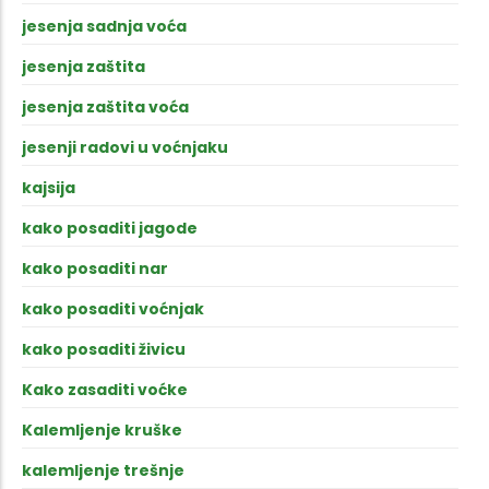
jesenja sadnja voća
jesenja zaštita
jesenja zaštita voća
jesenji radovi u voćnjaku
kajsija
kako posaditi jagode
kako posaditi nar
kako posaditi voćnjak
kako posaditi živicu
Kako zasaditi voćke
Kalemljenje kruške
kalemljenje trešnje