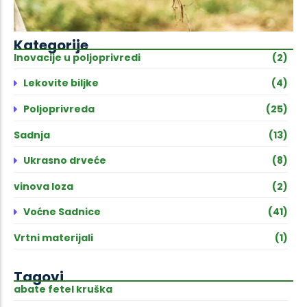
Kategorije
Inovacije u poljoprivredi
(2)
Lekovite biljke
(4)
Poljoprivreda
(25)
Sadnja
(13)
Ukrasno drveće
(8)
vinova loza
(2)
Voćne Sadnice
(41)
Vrtni materijali
(1)
Tagovi
abate fetel kruška