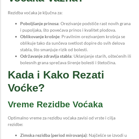
Rezidba voćaka je ključna za:
Poboljšanje prinosa
: Orezivanje podstiče rast novih grana
i pupoljaka, što povećava prinos i kvalitet plodova.
Oblikovanje krošnje
: Pravilnim orezivanjem krošnja se
oblikuje tako da sunčeva svetlost dopire do svih delova
stabla, što smanjuje rizik od bolesti.
Održavanje zdravlja stabla
: Uklanjanje starih, oštećenih ili
bolesnih grana sprečava širenje bolesti i štetočina.
Kada i Kako Rezati
Voćke?
Vreme Rezidbe Voćaka
Optimalno vreme za rezidbu voćaka zavisi od vrste i cilja
rezidbe:
Zimska rezidba (period mirovanja)
: Najčešće se izvodi u