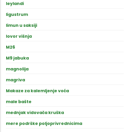
leylandi
ligustrum
limun u saksiji
lovor višnja
M26
M9 jabuka
magnolija
magriva
Makaze za kalemljenje voća
male bašte
mednjak vidovača kruška
mere podrške poljoprivrednicima