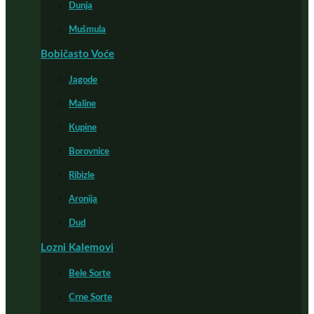
Dunja
Mušmula
Bobičasto Voće
Jagode
Maline
Kupine
Borovnice
Ribizle
Aronija
Dud
Lozni Kalemovi
Bele Sorte
Crne Sorte