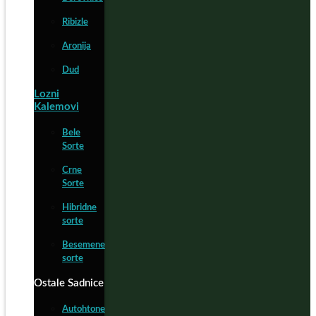
Ribizle
Aronija
Dud
Lozni
Kalemovi
Bele
Sorte
Crne
Sorte
Hibridne
sorte
Besemene
sorte
Ostale Sadnice
Autohtone