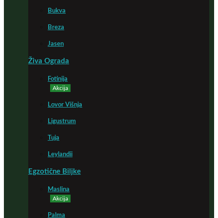
Bukva
Breza
Jasen
Živa Ograda
Fotinija
Akcija
Lovor Višnja
Ligustrum
Tuja
Leylandii
Egzotične Biljke
Maslina
Akcija
Palma