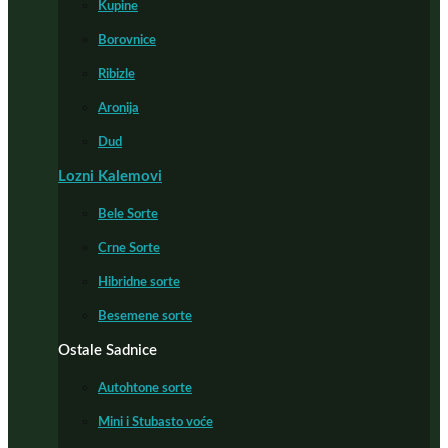
Kupine
Borovnice
Ribizle
Aronija
Dud
Lozni Kalemovi
Bele Sorte
Crne Sorte
Hibridne sorte
Besemene sorte
Ostale Sadnice
Autohtone sorte
Mini i Stubasto voće