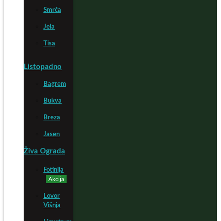
Smrča
Jela
Tisa
Listopadno
Bagrem
Bukva
Breza
Jasen
Živa Ograda
Fotinija
Akcija
Lovor
Višnja