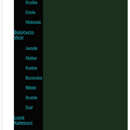
Kruška
Dunja
Mušmula
Bobičasto
Voće
Jagode
Maline
Kupine
Borovnice
Ribizle
Aronija
Dud
Lozni
Kalemovi