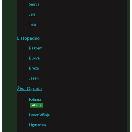
Smrča
Jela
Tisa
Listopadno
Bagrem
Bukva
Breza
Jasen
Živa Ograda
Fotinija
Akcija
Lovor Višnja
Ligustrum