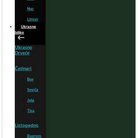
Nar
Limun
Ukrasne
biljke
Ukrasno
Drveće
Četinari
Bor
Smrča
Jela
Tisa
Listopadno
Bagrem