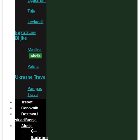
Ligustrum
Tuja
Leylandii
Egzotične
Biljke
Maslina
Akcija
Palma
Ukrasne Trave
Pampas
Trava
Treset
Cenovnik
Dostava i
skladištenje
Akcije
Sadnice