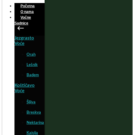
Početna
O nama
Voćne
Sadnice
Jezgrasto
Voće
Orah
Lešnik
Badem
Koštičavo
Voće
Šljiva
Breskva
Nektarina
Kajsija