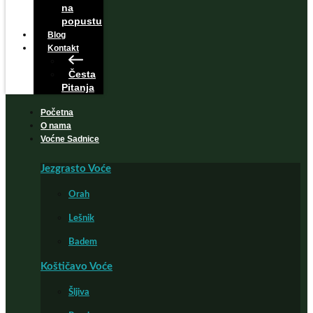
na
popustu
Blog
Kontakt
Česta
Pitanja
Početna
O nama
Voćne Sadnice
Jezgrasto Voće
Orah
Lešnik
Badem
Koštičavo Voće
Šljiva