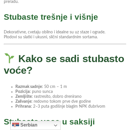
preradu.
Stubaste trešnje i višnje
Dekorativne, cvetaju obilno i idealne su uz staze i ograde.
Plodovi su slatki i ukusni, slični standardnim sortama.
Kako se sadi stubasto
voće?
Razmak sadnje:
50 cm – 1 m
Pozicija:
puno sunca
Zemljište:
rastresito, dobro drenirano
Zalivanje:
redovno tokom prve dve godine
Prihrana:
2–3 puta godišnje blagim NPK đubrivom
Stubasto voce u saksiji
Serbian