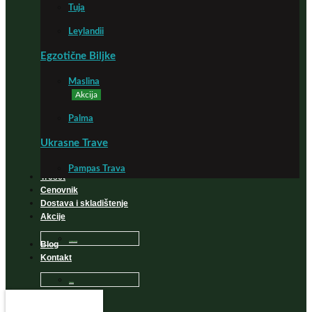
Tuja
Leylandii
Egzotične Biljke
Maslina
Akcija
Palma
Ukrasne Trave
Pampas Trava
Treset
Cenovnik
Dostava i skladištenje
Akcije
Blog
Sadnice na popustu
Kontakt
Česta Pitanja