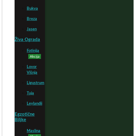
Bukva
Breza
Jasen
Živa Ograda
Fotinija
Akcija
Lovor
Višnja
Ligustrum
Tuja
Leylandii
Egzotične
Biljke
Maslina