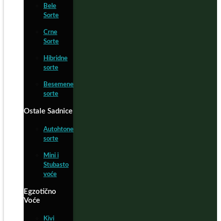
Bele
Sorte
Crne
Sorte
Hibridne
sorte
Besemene
sorte
Ostale Sadnice
Autohtone
sorte
Mini i
Stubasto
voće
Egzotično
Voće
Kivi