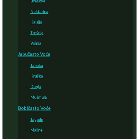
Breskva
Nektarina
Kajsija
Trešnja
Višnja
Jabučasto Voće
Jabuka
Kruška
Dunja
Mušmula
Bobičasto Voće
Jagode
Maline