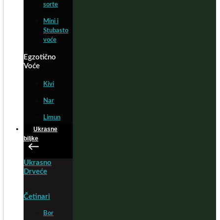
sorte
Mini i
Stubasto
voće
Egzotično
Voće
Kivi
Nar
Limun
Ukrasne
biljke
Ukrasno
Drveće
Četinari
Bor