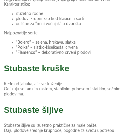
Karakteristike:
izuzetno rodne
plodovi krupni kao kod klasičnih sorti
odlične za “mini voćnjak” u dvorištu
Najpoznatije sorte:
“Bolero”
– zelena, hrskava, slatka
“Polka”
– slatko-kiselkasta, crvena
“Flamenco”
– dekorativno crveni plodovi
Stubaste kruške
Ređe od jabuka, ali sve traženije.
Odlikuju se tankim rastom, stabilnim prinosom i slatkim, sočnim
plodovima.
Stubaste šljive
Stubaste šljive su izuzetno praktične za male bašte.
Daju plodove srednje krupnoće, pogodne za svežu upotrebu i