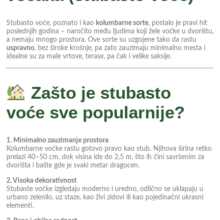
Stubasto voće, poznato i kao
kolumbarne sorte
, postalo je pravi hit
poslednjih godina – naročito među ljudima koji žele voćke u dvorištu,
a nemaju mnogo prostora. Ove sorte su uzgojene tako da rastu
uspravno
, bez široke krošnje, pa zato zauzimaju minimalno mesta i
idealne su za male vrtove, terase, pa čak i velike saksije.
Zašto je stubasto
voće sve popularnije?
1. Minimalno zauzimanje prostora
Kolumbarne voćke rastu gotovo pravo kao stub. Njihova širina retko
prelazi 40–50 cm, dok visina ide do 2,5 m, što ih čini savršenim za
dvorišta i bašte gde je svaki metar dragocen.
2. Visoka dekorativnost
Stubaste voćke izgledaju moderno i uredno, odlično se uklapaju u
urbano zelenilo, uz staze, kao živi zidovi ili kao pojedinačni ukrasni
elementi.