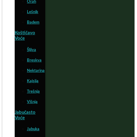
Orah
Lešnik
Badem
Koštičavo
Voće
Šljiva
Breskva
Nektarina
Kajsija
Trešnja
Višnja
Jabučasto
Voće
Jabuka