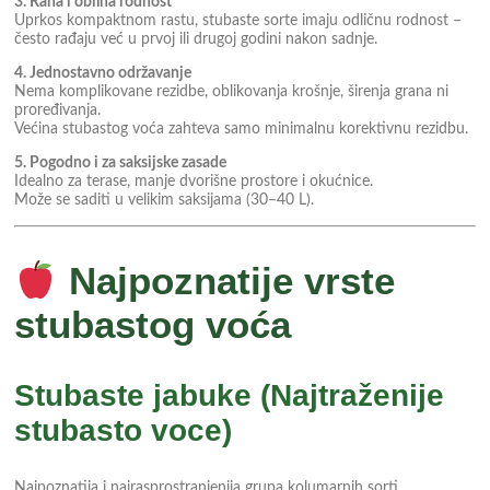
3. Rana i obilna rodnost
Uprkos kompaktnom rastu, stubaste sorte imaju odličnu rodnost –
često rađaju već u prvoj ili drugoj godini nakon sadnje.
4. Jednostavno održavanje
Nema komplikovane rezidbe, oblikovanja krošnje, širenja grana ni
proređivanja.
Većina stubastog voća zahteva samo minimalnu korektivnu rezidbu.
5. Pogodno i za saksijske zasade
Idealno za terase, manje dvorišne prostore i okućnice.
Može se saditi u velikim saksijama (30–40 L).
Najpoznatije vrste
stubastog voća
Stubaste jabuke (Najtraženije
stubasto voce)
Najpoznatija i najrasprostranjenija grupa kolumarnih sorti.