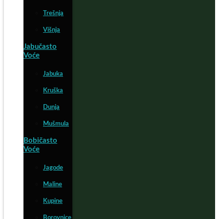
Trešnja
Višnja
Jabučasto
Voće
Jabuka
Kruška
Dunja
Mušmula
Bobičasto
Voće
Jagode
Maline
Kupine
Borovnice