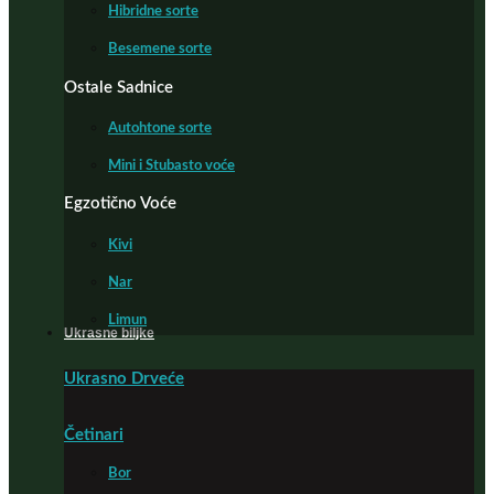
Hibridne sorte
Besemene sorte
Ostale Sadnice
Autohtone sorte
Mini i Stubasto voće
Egzotično Voće
Kivi
Nar
Limun
Ukrasne biljke
Ukrasno Drveće
Četinari
Bor