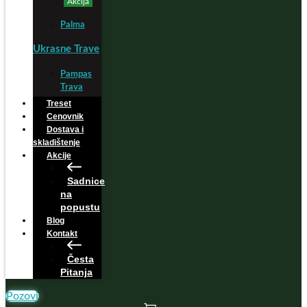
Akcija
Palma
Ukrasne Trave
Pampas
Trava
Treset
Cenovnik
Dostava i
skladištenje
Akcije
Sadnice
na
popustu
Blog
Kontakt
Česta
Pitanja
Pozovi