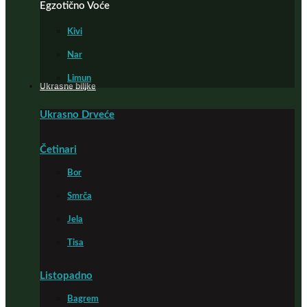
Egzotično Voće
Kivi
Nar
Limun
Ukrasne biljke
Ukrasno Drveće
Četinari
Bor
Smrča
Jela
Tisa
Listopadno
Bagrem