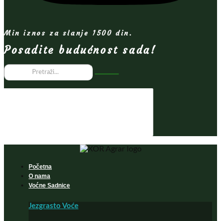
Min iznos za slanje 1500 din.
Posadite budućnost sada!
Početna
O nama
Voćne Sadnice
Jezgrasto Voće