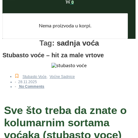
0
Nema proizvoda u korpi.
Tag:
sadnja voća
Stubasto voće – hit za male vrtove
Stubasto Voće
,
Voćne Sadnice
-
28.11.2025
-
No Comments
Sve što treba da znate o
kolumarnim sortama
voćaka (stubasto voce)