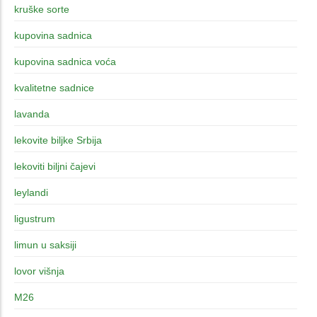
kruške sorte
kupovina sadnica
kupovina sadnica voća
kvalitetne sadnice
lavanda
lekovite biljke Srbija
lekoviti biljni čajevi
leylandi
ligustrum
limun u saksiji
lovor višnja
M26