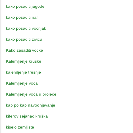
kako posaditi jagode
kako posaditi nar
kako posaditi voćnjak
kako posaditi živicu
Kako zasaditi voćke
Kalemljenje kruške
kalemljenje trešnje
Kalemljenje voća
Kalemljenje voća u proleće
kap po kap navodnjavanje
kiferov sejanac kruška
kiselo zemljište