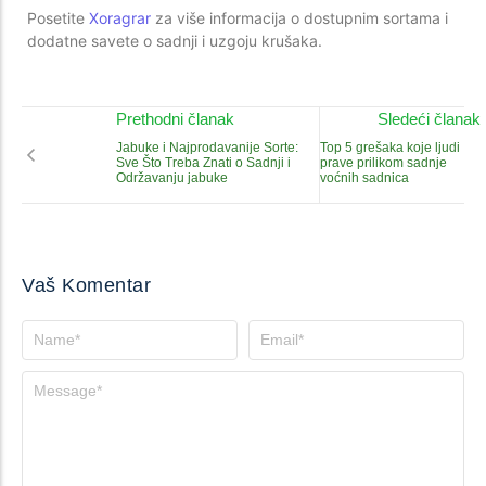
Posetite
Xoragrar
za više informacija o dostupnim sortama i
dodatne savete o sadnji i uzgoju krušaka.
Prethodni članak
Sledeći članak
Jabuke i Najprodavanije Sorte:
Top 5 grešaka koje ljudi
Sve Što Treba Znati o Sadnji i
prave prilikom sadnje
Održavanju jabuke
voćnih sadnica
Vaš Komentar