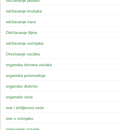
održavanje jabuka
održavanje krušaka
održavanje nara
Održavanje šljiva
održavanje voćnjaka
Orezivanje voćaka
organska ishrana voćaka
organska proizvodnja
organsko đubrivo
organsko voće
ose i stršljenovi voće
ose u voćnjaku
osiguranje zasada