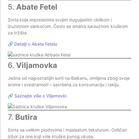
5.
Abate Fetel
Sorta koja impresionira svojim duguljastim oblikom i
izuzetnom slatkoćom. Često se smatra luksuznom kruškom
za tržište.
🔗
Detalji o Abate Fetelu
6.
Viljamovka
Jedna od najpoznatijih sorti na Balkanu, omiljena zbog svoje
arome i svestranosti – savršena za konzumaciju i rakiju.
🔗
Saznajte više o Viljamovki
7.
Butira
Sorta sa velikim plodovima i maslastom teksturom. Odličan
izbor za one koji vole kruške punog ukusa.