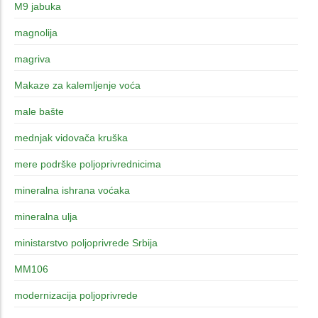
M9 jabuka
magnolija
magriva
Makaze za kalemljenje voća
male bašte
mednjak vidovača kruška
mere podrške poljoprivrednicima
mineralna ishrana voćaka
mineralna ulja
ministarstvo poljoprivrede Srbija
MM106
modernizacija poljoprivrede