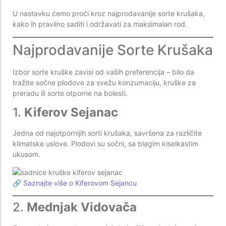
U nastavku ćemo proći kroz najprodavanije sorte krušaka,
kako ih pravilno saditi i održavati za maksimalan rod.
Najprodavanije Sorte Krušaka
Izbor sorte kruške zavisi od vaših preferencija – bilo da
tražite sočne plodove za svežu konzumaciju, kruške za
preradu ili sorte otporne na bolesti.
1.
Kiferov Sejanac
Jedna od najotpornijih sorti krušaka, savršena za različite
klimatske uslove. Plodovi su sočni, sa blagim kiselkastim
ukusom.
🔗
Saznajte više o Kiferovom Sejancu
2.
Mednjak Vidovača