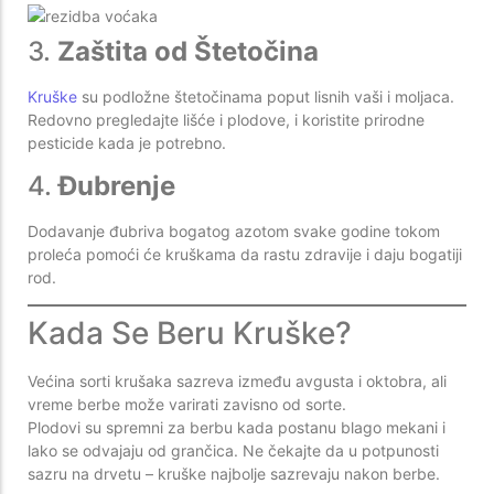
3.
Zaštita od Štetočina
Kruške
su podložne štetočinama poput lisnih vaši i moljaca.
Redovno pregledajte lišće i plodove, i koristite prirodne
pesticide kada je potrebno.
4.
Đubrenje
Dodavanje đubriva bogatog azotom svake godine tokom
proleća pomoći će kruškama da rastu zdravije i daju bogatiji
rod.
Kada Se Beru Kruške?
Većina sorti krušaka sazreva između avgusta i oktobra, ali
vreme berbe može varirati zavisno od sorte.
Plodovi su spremni za berbu kada postanu blago mekani i
lako se odvajaju od grančica. Ne čekajte da u potpunosti
sazru na drvetu – kruške najbolje sazrevaju nakon berbe.