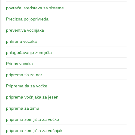
povraćaj sredstava za sisteme
Precizna poljoprivreda
preventiva voćnjaka
prihrana voćaka
prilagođavanje zemljišta
Prinos voćaka
priprema tla za nar
Priprema tla za voćke
priprema voćnjaka za jesen
priprema za zimu
priprema zemljišta za voćke
priprema zemljišta za voćnjak