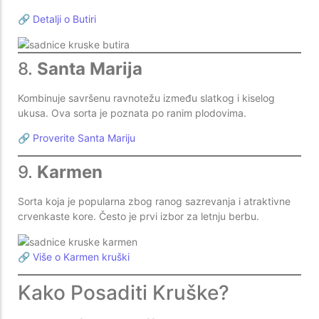
🔗
Detalji o Butiri
8.
Santa Marija
Kombinuje savršenu ravnotežu između slatkog i kiselog
ukusa. Ova sorta je poznata po ranim plodovima.
🔗
Proverite Santa Mariju
9.
Karmen
Sorta koja je popularna zbog ranog sazrevanja i atraktivne
crvenkaste kore. Često je prvi izbor za letnju berbu.
🔗
Više o Karmen kruški
Kako Posaditi Kruške?