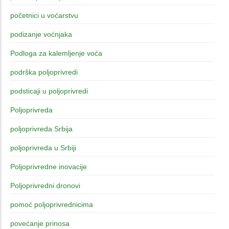
početnici u voćarstvu
podizanje voćnjaka
Podloga za kalemljenje voća
podrška poljoprivredi
podsticaji u poljoprivredi
Poljoprivreda
poljoprivreda Srbija
poljoprivreda u Srbiji
Poljoprivredne inovacije
Poljoprivredni dronovi
pomoć poljoprivrednicima
povećanje prinosa