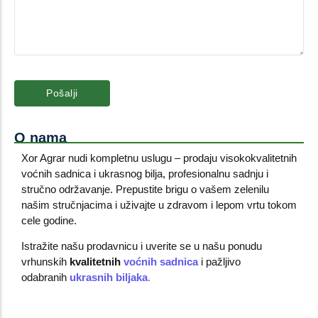
O nama
Xor Agrar nudi kompletnu uslugu – prodaju visokokvalitetnih
voćnih sadnica i ukrasnog bilja, profesionalnu sadnju i
stručno održavanje. Prepustite brigu o vašem zelenilu
našim stručnjacima i uživajte u zdravom i lepom vrtu tokom
cele godine.
Istražite našu prodavnicu i uverite se u našu ponudu
vrhunskih
kvalitetnih
voćnih sadnica
i pažljivo
odabranih
ukrasnih biljaka
.