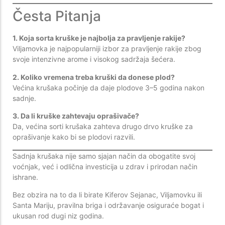
Česta Pitanja
1. Koja sorta kruške je najbolja za pravljenje rakije?
Viljamovka je najpopularniji izbor za pravljenje rakije zbog
svoje intenzivne arome i visokog sadržaja šećera.
2. Koliko vremena treba kruški da donese plod?
Većina krušaka počinje da daje plodove 3–5 godina nakon
sadnje.
3. Da li kruške zahtevaju oprašivače?
Da, većina sorti krušaka zahteva drugo drvo kruške za
oprašivanje kako bi se plodovi razvili.
Sadnja krušaka nije samo sjajan način da obogatite svoj
voćnjak, već i odlična investicija u zdrav i prirodan način
ishrane.
Bez obzira na to da li birate Kiferov Sejanac, Viljamovku ili
Santa Mariju, pravilna briga i održavanje osiguraće bogat i
ukusan rod dugi niz godina.