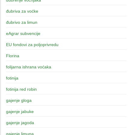
đubriva za voćke
đubrivo za limun
eAgrar subvencije
EU fondovi za poljoprivredu
Florina
folijarna ishrana voćaka
fotinija
fotinija red robin
gajenje gloga
gajenje jabuke
gajenje jagoda
gajenje limuna