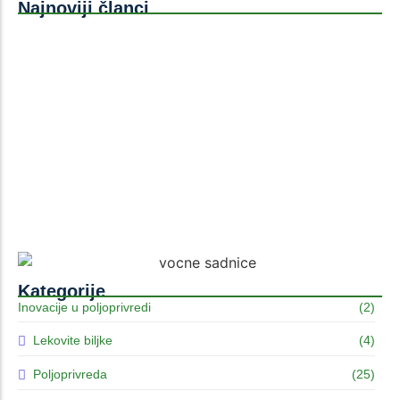
Najnoviji članci
Mini-vinogradi: Uzgoj stone loze na malim prostorima
Prednosti sadnje voća u jesen u odnosu na prolećnu
sadnju
AI Dijagnostika Bolesti Putem Pametnih Telefona:
Kako Prepoznati Bolest Voćke Pre Nego Što Bude
Kasno
Kategorije
Inovacije u poljoprivredi
(2)
Lekovite biljke
(4)
Poljoprivreda
(25)