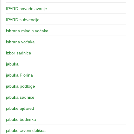
IPARD navodnjavanje
IPARD subvencije
ishrana mladih voćaka
ishrana voćaka
izbor sadnica
jabuka
jabuka Florina
jabuka podloge
jabuka sadnice
jabuke ajdared
jabuke budimka
jabuke crveni delišes