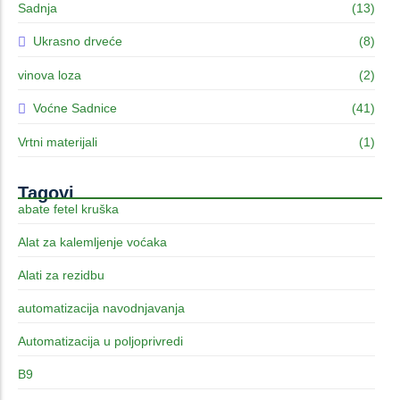
Sadnja
(13)
Ukrasno drveće
(8)
vinova loza
(2)
Voćne Sadnice
(41)
Vrtni materijali
(1)
Tagovi
abate fetel kruška
Alat za kalemljenje voćaka
Alati za rezidbu
automatizacija navodnjavanja
Automatizacija u poljoprivredi
B9