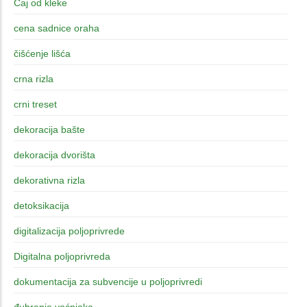
Čaj od kleke
cena sadnice oraha
čišćenje lišća
crna rizla
crni treset
dekoracija bašte
dekoracija dvorišta
dekorativna rizla
detoksikacija
digitalizacija poljoprivrede
Digitalna poljoprivreda
dokumentacija za subvencije u poljoprivredi
đubrenje voćnjaka