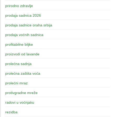
prirodno zdravlje
prodaja sadnica 2026
prodaja sadnice oraha srbija
prodaja voćnih sadnica
profitabilne biljke
proizvodi od lavande
prolećna sadnja
prolećna zaštita voća
prolećni mraz
protivgradne mreže
radovi u voćnjaku
rezidba