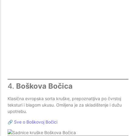
4.
Boškova Bočica
Klasična evropska sorta kruške, prepoznatljiva po čvrstoj
teksturi i blagom ukusu. Omiljena je za skladištenje i dužu
upotrebu.
🔗
Sve o Boškovoj Bočici