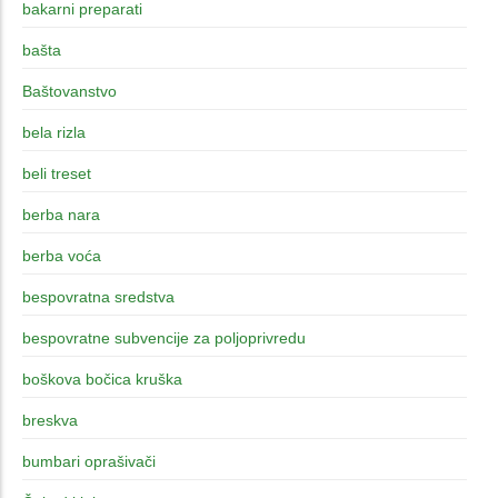
bakarni preparati
bašta
Baštovanstvo
bela rizla
beli treset
berba nara
berba voća
bespovratna sredstva
bespovratne subvencije za poljoprivredu
boškova bočica kruška
breskva
bumbari oprašivači