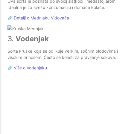
Ova sorta je poznata po svojoj slatkoći i medastoj aromi.
Idealna je za svežu konzumaciju i domaće kolače.
🔗
Detalji o Mednjaku Vidovača
3.
Vodenjak
Sorta kruške koja se odlikuje velikim, sočnim plodovima i
visokim prinosom. Često se koristi za pravljenje sokova.
🔗
Više o Vodenjaku