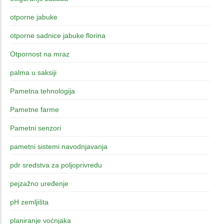
otporne jabuke
otporne sadnice jabuke florina
Otpornost na mraz
palma u saksiji
Pametna tehnologija
Pametne farme
Pametni senzori
pametni sistemi navodnjavanja
pdr sredstva za poljoprivredu
pejzažno uređenje
pH zemljišta
planiranje voćnjaka