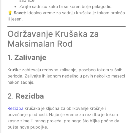
sadnice.
Zalijte sadnicu kako bi se koren bolje prilagodio.
💡
Savet:
Idealno vreme za sadnju krušaka je tokom proleća
ili jeseni.
Održavanje Krušaka za
Maksimalan Rod
1.
Zalivanje
Kruške zahtevaju redovno zalivanje, posebno tokom sušnih
perioda. Zalivajte ih jednom nedeljno u prvih nekoliko meseci
nakon sadnje.
2.
Rezidba
Rezidba
krušaka je ključna za oblikovanje krošnje i
povećanje plodnosti. Najbolje vreme za rezidbu je tokom
kasne zime ili ranog proleća, pre nego što biljka počne da
pušta nove pupoljke.