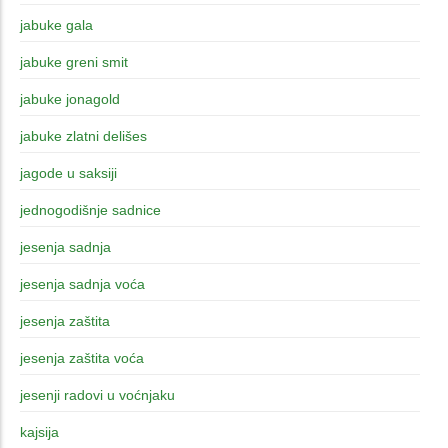
jabuke gala
jabuke greni smit
jabuke jonagold
jabuke zlatni delišes
jagode u saksiji
jednogodišnje sadnice
jesenja sadnja
jesenja sadnja voća
jesenja zaštita
jesenja zaštita voća
jesenji radovi u voćnjaku
kajsija