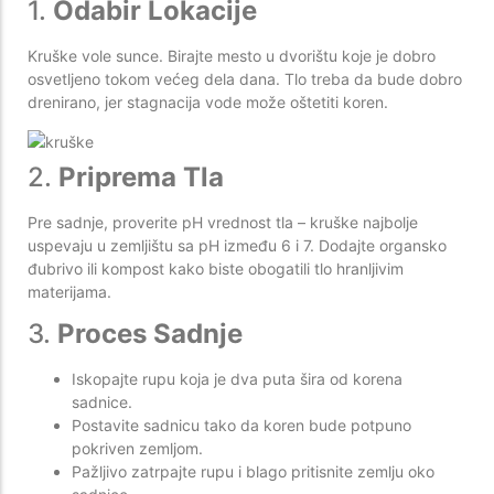
1.
Odabir Lokacije
Kruške vole sunce. Birajte mesto u dvorištu koje je dobro
osvetljeno tokom većeg dela dana. Tlo treba da bude dobro
drenirano, jer stagnacija vode može oštetiti koren.
2.
Priprema Tla
Pre sadnje, proverite pH vrednost tla – kruške najbolje
uspevaju u zemljištu sa pH između 6 i 7. Dodajte organsko
đubrivo ili kompost kako biste obogatili tlo hranljivim
materijama.
3.
Proces Sadnje
Iskopajte rupu koja je dva puta šira od korena
sadnice.
Postavite sadnicu tako da koren bude potpuno
pokriven zemljom.
Pažljivo zatrpajte rupu i blago pritisnite zemlju oko