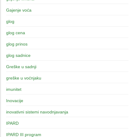
Gajenje voća
glog
glog cena
glog prinos
glog sadnice
Greške u sadnji
greške u voćnjaku
imunitet
Inovacije
inovativni sistemi navodnjavanja
IPARD
IPARD III program