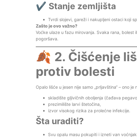
✔️
Stanje zemljišta
Tvrdi slojevi, gareži i nakupljeni ostaci koji s
Zašto je ovo važno?
Voćke ulaze u fazu mirovanja. Svaka rana, bolest 
pogoršava.
🍂
2. Čišćenje l
protiv bolesti
Opalo lišće u jesen nije samo „prljavština“ – ono je 
skladište gljivičnih oboljenja (čađava pegavos
prezimilište larvi štetočina,
izvor visokog rizika za prolećne infekcije.
Šta uraditi?
Svu opalu masu pokupiti i izneti van voćnjak