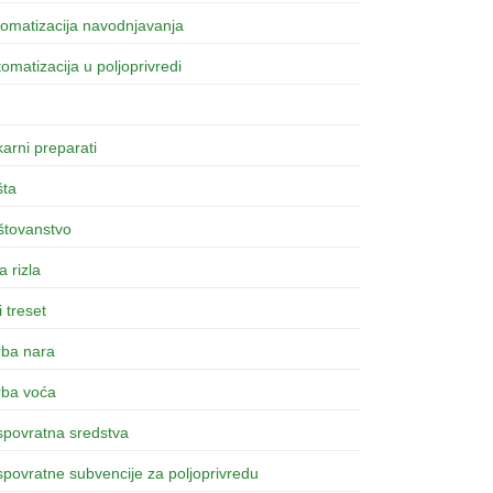
omatizacija navodnjavanja
omatizacija u poljoprivredi
arni preparati
šta
štovanstvo
a rizla
i treset
rba nara
rba voća
spovratna sredstva
povratne subvencije za poljoprivredu