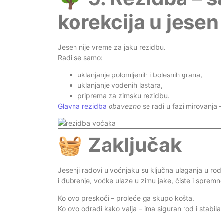
korekcija u jesen
Jesen nije vreme za jaku rezidbu.
Radi se samo:
uklanjanje polomljenih i bolesnih grana,
uklanjanje vodenih lastara,
priprema za zimsku rezidbu.
Glavna rezidba
obavezno
se radi u fazi mirovanja –
🧺
Zaključak
Jesenji radovi u voćnjaku su ključna ulaganja u rod
i đubrenje, voćke ulaze u zimu jake, čiste i sprem
Ko ovo preskoči – proleće ga skupo košta.
Ko ovo odradi kako valja – ima siguran rod i stabil