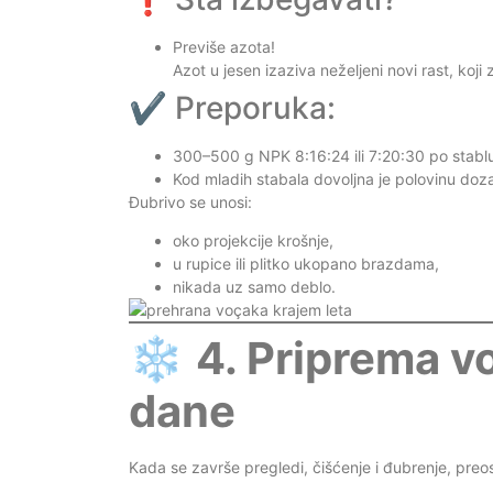
Previše azota!
Azot u jesen izaziva neželjeni novi rast, koji 
✔️ Preporuka:
300–500 g NPK 8:16:24 ili 7:20:30 po stabl
Kod mladih stabala dovoljna je polovinu doz
Đubrivo se unosi:
oko projekcije krošnje,
u rupice ili plitko ukopano brazdama,
nikada uz samo deblo.
❄️
4. Priprema v
dane
Kada se završe pregledi, čišćenje i đubrenje, preo