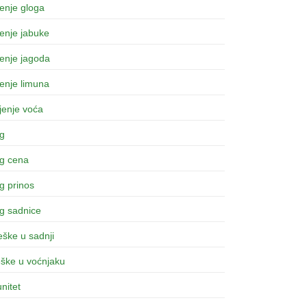
enje gloga
enje jabuke
enje jagoda
enje limuna
jenje voća
og
og cena
g prinos
g sadnice
ške u sadnji
eške u voćnjaku
nitet