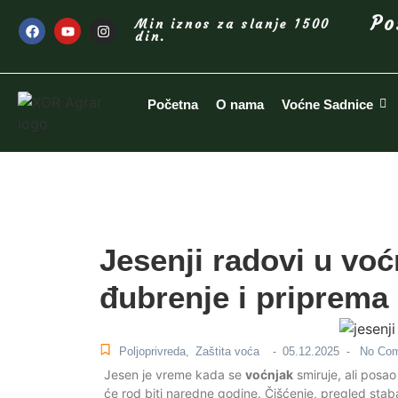
Po
Min iznos za slanje 1500
din.
Početna
O nama
Voćne Sadnice
Jesenji radovi u voć
đubrenje i priprema 
Poljoprivreda
,
Zaštita voća
05.12.2025
No Co
-
-
Jesen je vreme kada se
voćnjak
smiruje, ali posa
će rod biti naredne godine. Čišćenje, pregled staba