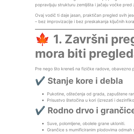
popravljuju strukturu zemljišta i jačaju voćke pred
Ovaj vodič ti daje jasan, praktičan pregled svih j
– bez improvizacije i bez preskakanja ključnih kor
🍁
1. Završni pre
mora biti pregle
Pre nego što kreneš na fizičke radove, obavezno 
✔️
Stanje kore i debla
Pukotine, oštećenja od grada, zapuštene ra
Prisustvo štetočina u kori (izrezati i dezinfiko
✔️
Rodno drvo i grančic
Suve, polomljene, obolele grane ukloniti.
Grančice s mumificiranim plodovima odmah sk