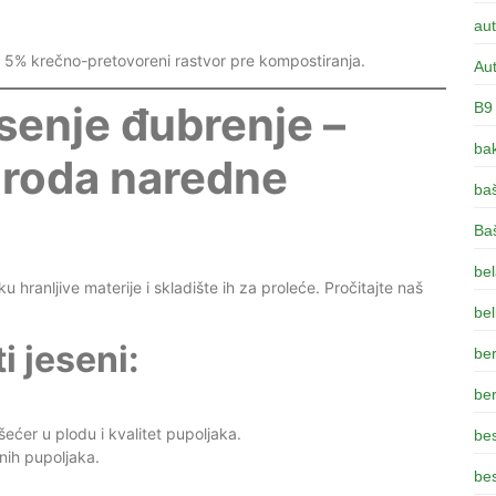
aut
 u 5% krečno-pretovoreni rastvor pre kompostiranja.
Aut
senje đubrenje –
B9
bak
g roda naredne
ba
Ba
bel
 hranljive materije i skladište ih za proleće. Pročitajte naš
bel
i jeseni:
be
be
ćer u plodu i kvalitet pupoljaka.
be
nih pupoljaka.
bes