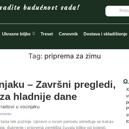
sadite budućnost sada!
Ukrasne biljke
Treset
Cenovnik
Dostava i skladištenje
Tag:
priprema za zimu
O
njaku – Završni pregledi,
X
za hladnije dane
v
p
P
mments
s
t
o tada tek počinje. Upravo u ovom periodu određuje se kakav
la, đubrenje i priprema zemljišta čuvaju biljke od bolesti,