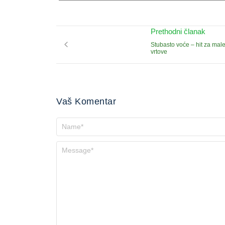
Prethodni članak
Stubasto voće – hit za mal
vrtove
Vaš Komentar