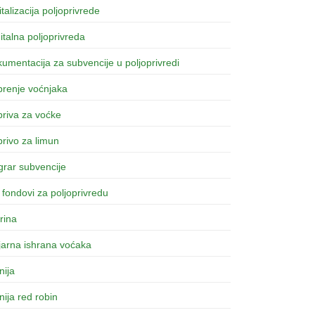
italizacija poljoprivrede
italna poljoprivreda
umentacija za subvencije u poljoprivredi
brenje voćnjaka
riva za voćke
rivo za limun
rar subvencije
fondovi za poljoprivredu
rina
ijarna ishrana voćaka
inija
inija red robin