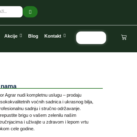
Akcije
Blog
Kontakt
Pozovi
 nama
or Agrar nudi kompletnu uslugu – prodaju
isokokvalitetnih voćnih sadnica i ukrasnog bilja,
rofesionalnu sadnju i stručno održavanje.
repustite brigu o vašem zelenilu našim
tručnjacima i uživajte u zdravom i lepom vrtu
okom cele godine.