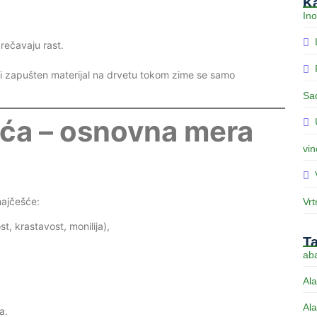
Ka
Ino
prečavaju rast.
ili zapušten materijal na drvetu tokom zime se samo
Sa
išća – osnovna mera
vin
najčešće:
Vrt
t, krastavost, monilija),
T
aba
Ala
Ala
a.