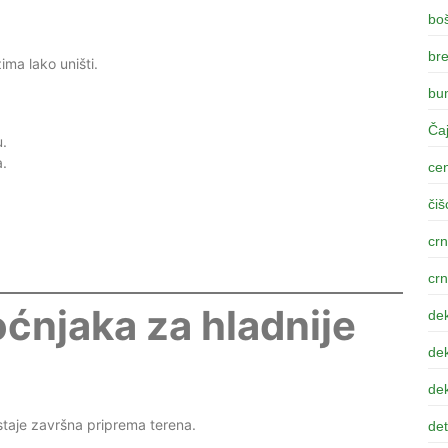
bo
br
zima lako uništi.
bum
Čaj
u.
a.
ce
čiš
crn
crn
oćnjaka za hladnije
dek
dek
dek
staje završna priprema terena.
det