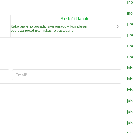
Ino
ino
Sledeći članak
IP
e
Kako pravilno posaditi živu ogradu – kompletan
vodič za početnike i iskusne baštovane
IP
IP
IP
is
is
izb
ja
jab
ja