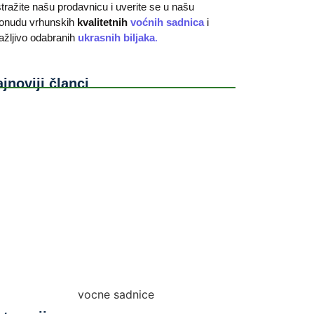
stražite našu prodavnicu i uverite se u našu
onudu vrhunskih
kvalitetnih
voćnih sadnica
i
ažljivo odabranih
ukrasnih biljaka
.
jnoviji članci
i-vinogradi: Uzgoj stone loze na malim prostorima
ednosti sadnje voća u jesen u odnosu na prolećnu
dnju
Dijagnostika Bolesti Putem Pametnih Telefona:
ko Prepoznati Bolest Voćke Pre Nego Što Bude
sno