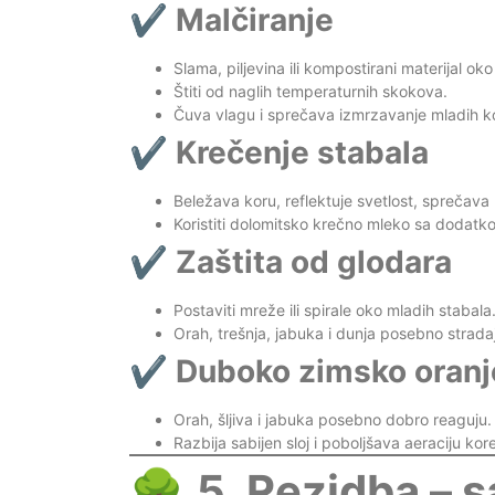
✔️
Malčiranje
Slama, piljevina ili kompostirani materijal ok
Štiti od naglih temperaturnih skokova.
Čuva vlagu i sprečava izmrzavanje mladih k
✔️
Krečenje stabala
Beležava koru, reflektuje svetlost, sprečava
Koristiti dolomitsko krečno mleko sa dodatk
✔️
Zaštita od glodara
Postaviti mreže ili spirale oko mladih stabala
Orah, trešnja, jabuka i dunja posebno strad
✔️
Duboko zimsko oranje
Orah, šljiva i jabuka posebno dobro reaguju.
Razbija sabijen sloj i poboljšava aeraciju kor
🌳
5. Rezidba – 