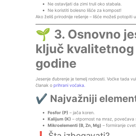
Ne ostavljati da zimi truli oko stabala.
Ne koristiti bolesno lišće za kompost!
Ako želiš prirodnije rešenje – lišće možeš potopiti
🌱
3. Osnovno je
ključ kvalitetno
godine
Jesenje đubrenje je temelj rodnosti. Voćke tada vuku
članak o
prihrani voćaka.
✔️
Najvažniji element
Fosfor (P)
– jača koren.
Kalijum (K)
– otpornost na mraz, povećava še
Mikroelementi (B, Zn, Mg)
– formiranje cvet
❗ Šta izbegavati?