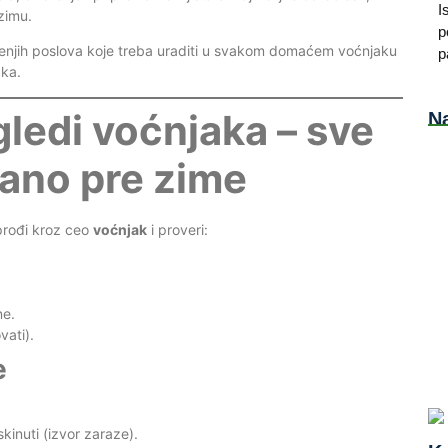
I
 zimu.
p
esenjih poslova koje treba uraditi u svakom domaćem voćnjaku
p
aka.
gledi voćnjaka – sve
Na
dano pre zime
Min
prođi kroz ceo
voćnjak
i proveri:
Pr
sa
ne.
vati).
AI 
e
Ka
Ka
inuti (izvor zaraze).