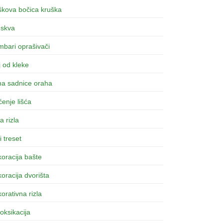
škova bočica kruška
eskva
bari oprašivači
 od kleke
na sadnice oraha
ćenje lišća
a rizla
i treset
oracija bašte
oracija dvorišta
orativna rizla
oksikacija