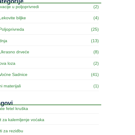
tegorije
vacije u poljoprivredi
(2)
Lekovite biljke
(4)
Poljoprivreda
(25)
dnja
(13)
Ukrasno drveće
(8)
ova loza
(2)
Voćne Sadnice
(41)
ni materijali
(1)
agovi
te fetel kruška
t za kalemljenje voćaka
ti za rezidbu