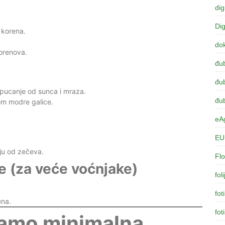
dig
Dig
o korena.
dok
orenova.
đu
đub
 pucanje od sunca i mraza.
đub
om modre galice.
eAg
EU 
.
aju od zečeva.
Flo
 (za veće voćnjake)
fol
fot
ena.
fot
samo minimalna