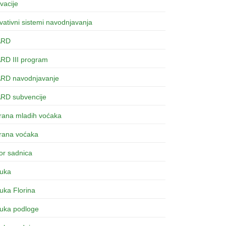
vacije
vativni sistemi navodnjavanja
ARD
ARD III program
ARD navodnjavanje
ARD subvencije
hrana mladih voćaka
hrana voćaka
or sadnica
buka
uka Florina
buka podloge