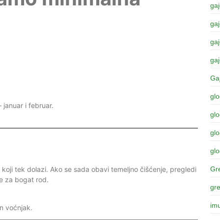
gaj
gaj
gaj
gaj
Ga
gl
 januar i februar.
gl
glo
glo
Gre
 koji tek dolazi. Ako se sada obavi temeljno čišćenje, pregledi
ne za bogat rod.
gr
imu
an voćnjak.