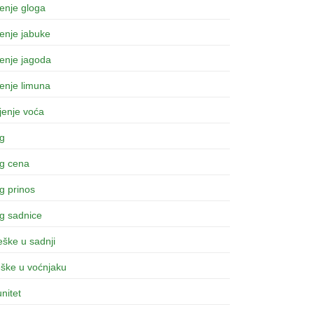
enje gloga
enje jabuke
enje jagoda
enje limuna
jenje voća
og
og cena
g prinos
g sadnice
ške u sadnji
eške u voćnjaku
nitet