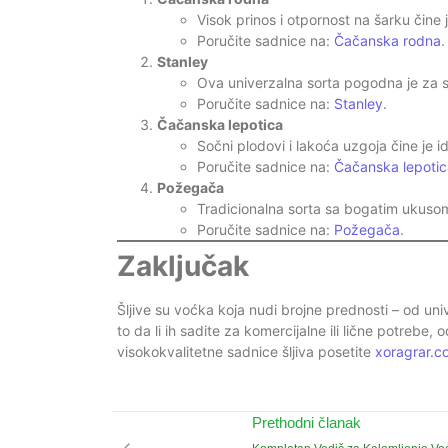
Visok prinos i otpornost na šarku čine 
Poručite sadnice na:
Čačan
s
ka rodna
.
Stanley
Ova univerzalna sorta pogodna je za 
Poručite sadnice na:
Stanley
.
Čačanska lepotica
Sočni plodovi i lakoća uzgoja čine je 
Poručite sadnice na:
Čačanska lepotic
Požegača
Tradicionalna sorta sa bogatim ukusom,
Poručite sadnice na:
Požegača
.
Zaključak
Šljive su voćka koja nudi brojne prednosti – od un
to da li ih sadite za komercijalne ili lične potrebe,
visokokvalitetne sadnice šljiva posetite
xoragrar.c
Prethodni članak