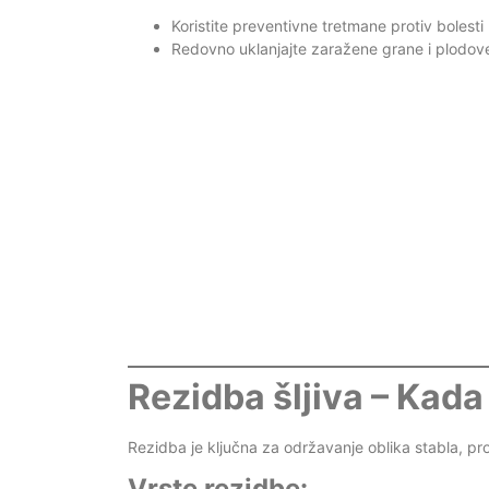
Koristite preventivne tretmane protiv bolesti 
Redovno uklanjajte zaražene grane i plodove k
Rezidba šljiva – Kada 
Rezidba je ključna za održavanje oblika stabla, pro
Vrste rezidbe: