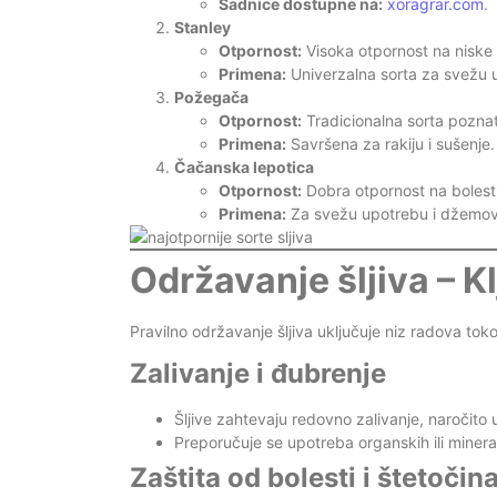
Sadnice dostupne na:
xoragrar.com
.
Stanley
Otpornost:
Visoka otpornost na niske
Primena:
Univerzalna sorta za svežu u
Požegača
Otpornost:
Tradicionalna sorta poznat
Primena:
Savršena za rakiju i sušenje.
Čačanska lepotica
Otpornost:
Dobra otpornost na bolesti i
Primena:
Za svežu upotrebu i džemov
Održavanje šljiva – K
Pravilno održavanje šljiva uključuje niz radova tok
Zalivanje i đubrenje
Šljive zahtevaju redovno zalivanje, naročito
Preporučuje se upotreba organskih ili mineral
Zaštita od bolesti i štetočin