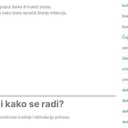
bo
poput šarke ili truleži ploda.
ako biste sprečili širenje infekcija.
br
bum
Čaj
ce
čiš
crn
crn
dek
dek
i kako se radi?
dek
zračnost krošnje i stimulaciju prinosa.
det