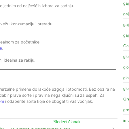
gaj
je jednim od najčešćih izbora za sadnju.
gaj
svežu konzumaciju i preradu.
gaj
gaj
idealnom za početnike.
Ga
a
.
gl
 idealna za rakiju.
gl
glo
glo
iverzalne primene do lakoće uzgoja i otpornosti. Bez obzira na
 odabir prave sorte i pravilna nega ključni su za uspeh. Za
Gre
om
i odaberite sorte koje će obogatiti vaš voćnjak.
gr
imu
Sledeći članak