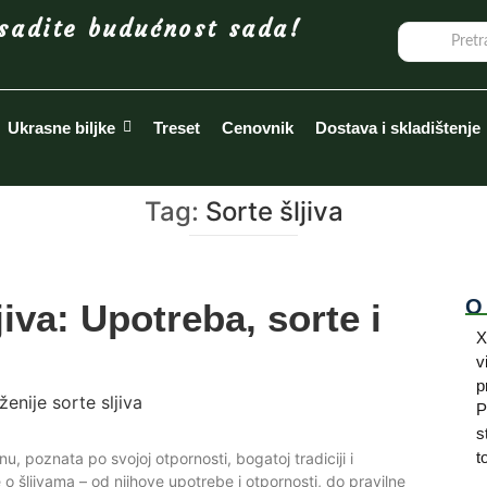
sadite budućnost sada!
Ukrasne biljke
Treset
Cenovnik
Dostava i skladištenje
Tag:
Sorte šljiva
O
jiva: Upotreba, sorte i
X
v
p
P
s
t
nu, poznata po svojoj otpornosti, bogatoj tradiciji i
 šljivama – od njihove upotrebe i otpornosti, do pravilne