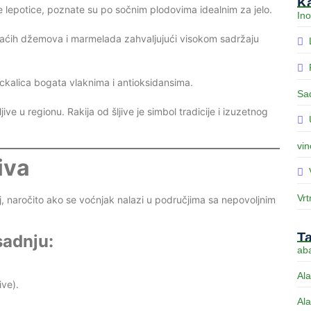
Ka
 lepotice, poznate su po sočnim plodovima idealnim za jelo.
Ino
maćih džemova i marmelada zahvaljujući visokom sadržaju
ickalica bogata vlaknima i antioksidansima.
Sa
ve u regionu. Rakija od šljive je simbol tradicije i izuzetnog
vin
iva
Vrt
oj, naročito ako se voćnjak nalazi u područjima sa nepovoljnim
T
sadnju:
aba
Ala
ive).
Ala