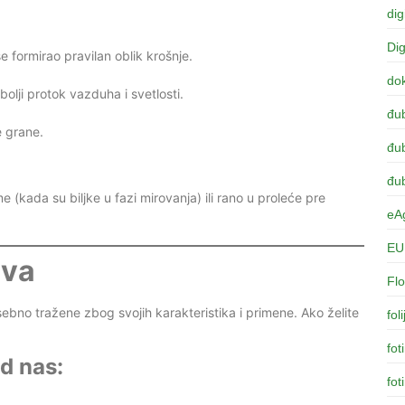
dig
Dig
e formirao pravilan oblik krošnje.
dok
lji protok vazduha i svetlosti.
đu
e grane.
đub
đub
e (kada su biljke u fazi mirovanja) ili rano u proleće pre
eAg
EU 
iva
Flo
osebno tražene zbog svojih karakteristika i primene. Ako želite
fol
fot
d nas:
fot