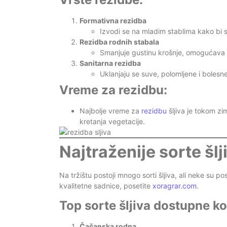
Formativna rezidba
Izvodi se na mladim stablima kako bi s
Rezidba rodnih stabala
Smanjuje gustinu krošnje, omogućava bo
Sanitarna rezidba
Uklanjaju se suve, polomljene i bolesn
Vreme za rezidbu:
Najbolje vreme za
rezidbu
šljiva je tokom zim
kretanja vegetacije.
Najtraženije sorte šlj
Na tržištu postoji mnogo sorti šljiva, ali neke su p
kvalitetne sadnice, posetite
xoragrar.com
.
Top sorte šljiva dostupne ko
Čačanska rodna