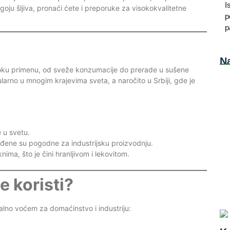
I
zgoju šljiva, pronaći ćete i preporuke za visokokvalitetne
p
p
Na
iroku primenu, od sveže konzumacije do prerade u sušene
larno u mnogim krajevima sveta, a naročito u Srbiji, gde je
Min
e u svetu.
Pr
dređene su pogodne za industrijsku proizvodnju.
sa
knima, što je čini hranljivom i lekovitom.
e koristi?
AI 
Ka
Ka
erzalno voćem za domaćinstvo i industriju: