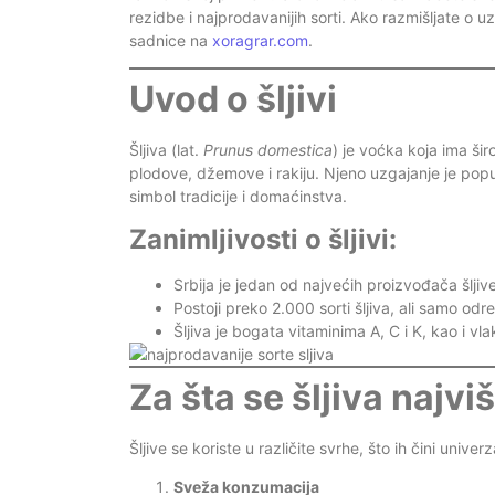
rezidbe i najprodavanijih sorti. Ako razmišljate o u
sadnice na
xoragrar.com
.
Uvod o šljivi
Šljiva (lat.
Prunus domestica
) je voćka koja ima š
plodove, džemove i rakiju. Njeno uzgajanje je popu
simbol tradicije i domaćinstva.
Zanimljivosti o šljivi:
Srbija je jedan od najvećih proizvođača šljiv
Postoji preko 2.000 sorti šljiva, ali samo o
Šljiva je bogata vitaminima A, C i K, kao i vla
Za šta se šljiva najviš
Šljive se koriste u različite svrhe, što ih čini univ
Sveža konzumacija