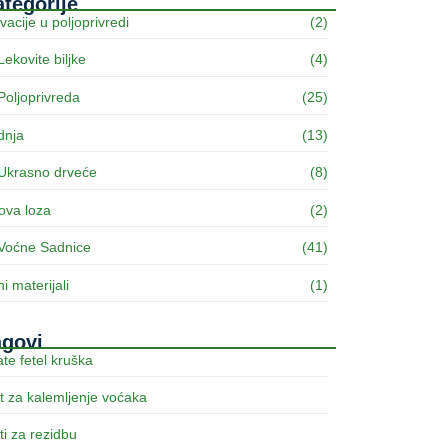
tegorije
vacije u poljoprivredi
(2)
Lekovite biljke
(4)
Poljoprivreda
(25)
dnja
(13)
Ukrasno drveće
(8)
ova loza
(2)
Voćne Sadnice
(41)
ni materijali
(1)
agovi
te fetel kruška
t za kalemljenje voćaka
ti za rezidbu