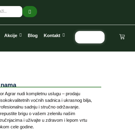
Akcije
Blog
Kontakt
Pozovi
 nama
or Agrar nudi kompletnu uslugu – prodaju
isokokvalitetnih voćnih sadnica i ukrasnog bilja,
rofesionalnu sadnju i stručno održavanje.
repustite brigu o vašem zelenilu našim
tručnjacima i uživajte u zdravom i lepom vrtu
okom cele godine.