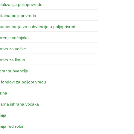
italizacija poljoprivrede
italna poljoprivreda
umentacija za subvencije u poljoprivredi
brenje voćnjaka
riva za voćke
rivo za limun
rar subvencije
fondovi za poljoprivredu
rina
ijarna ishrana voćaka
inija
inija red robin