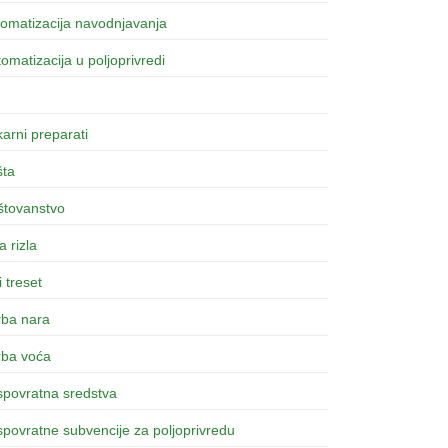
omatizacija navodnjavanja
omatizacija u poljoprivredi
arni preparati
šta
štovanstvo
a rizla
i treset
rba nara
rba voća
spovratna sredstva
povratne subvencije za poljoprivredu