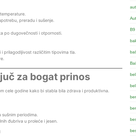
aut
 temperature.
Aut
potrebu, preradu i sušenje.
B9
a po dugovečnosti i otpornosti.
bak
 prilagodljivost različitim tipovima tla.
ba
e.
Ba
ljuč za bogat prinos
bel
bel
om cele godine kako bi stabla bila zdrava i produktivna.
be
be
 u sušnim periodima.
be
nih đubriva u proleće i jesen.
a
bes