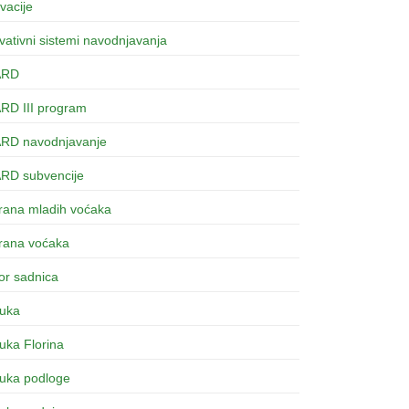
vacije
vativni sistemi navodnjavanja
ARD
ARD III program
ARD navodnjavanje
ARD subvencije
hrana mladih voćaka
hrana voćaka
or sadnica
buka
uka Florina
buka podloge