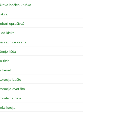
škova bočica kruška
eskva
bari oprašivači
 od kleke
na sadnice oraha
ćenje lišća
a rizla
i treset
oracija bašte
oracija dvorišta
orativna rizla
oksikacija