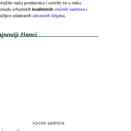
stražite našu prodavnicu i uverite se u našu
onudu vrhunskih
kvalitetnih
voćnih sadnica
i
ažljivo odabranih
ukrasnih biljaka
.
jnoviji članci
i-vinogradi: Uzgoj stone loze na malim prostorima
ednosti sadnje voća u jesen u odnosu na prolećnu
dnju
Dijagnostika Bolesti Putem Pametnih Telefona:
ko Prepoznati Bolest Voćke Pre Nego Što Bude
sno