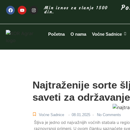
Po
Min iznos za slanje 1500
din.
Početna
O nama
Voćne Sadnice
Najtraženije sorte šl
saveti za održavanje
Voćne Sadnice
08.01.2025
No Comments
-
-
Šljiva je jedno od najvažnijih voćnih stabala u regio
raznovrsnoj primeni. U ovom članku saznaćete sve o