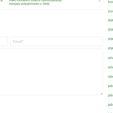
ća:
Kako inovativni sistemi navodnjavanja
Ino
menjaju poljoprivredu u Srbiji
ino
IP
IP
IP
IP
is
is
izb
ja
jab
ja