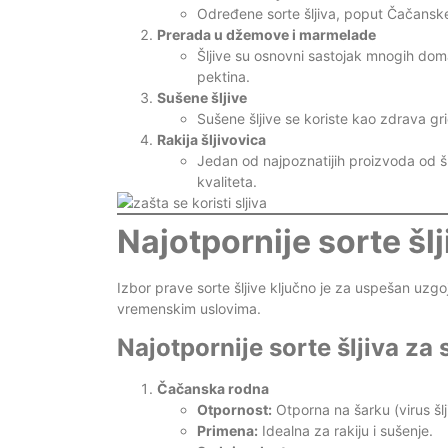
Određene sorte šljiva, poput Čačanske
Prerada u džemove i marmelade
Šljive su osnovni sastojak mnogih do
pektina.
Sušene šljive
Sušene šljive se koriste kao zdrava gr
Rakija šljivovica
Jedan od najpoznatijih proizvoda od šlji
kvaliteta.
Najotpornije sorte šlj
Izbor prave sorte šljive ključno je za uspešan uzg
vremenskim uslovima.
Najotpornije sorte šljiva za 
Čačanska rodna
Otpornost:
Otporna na šarku (virus šlj
Primena:
Idealna za rakiju i sušenje.