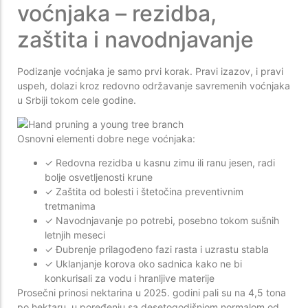
voćnjaka – rezidba,
zaštita i navodnjavanje
Podizanje voćnjaka je samo prvi korak. Pravi izazov, i pravi
uspeh, dolazi kroz redovno održavanje savremenih voćnjaka
u Srbiji tokom cele godine.
Osnovni elementi dobre nege voćnjaka:
✓ Redovna rezidba u kasnu zimu ili ranu jesen, radi
bolje osvetljenosti krune
✓ Zaštita od bolesti i štetočina preventivnim
tretmanima
✓ Navodnjavanje po potrebi, posebno tokom sušnih
letnjih meseci
✓ Đubrenje prilagođeno fazi rasta i uzrastu stabla
✓ Uklanjanje korova oko sadnica kako ne bi
konkurisali za vodu i hranljive materije
Prosečni prinosi nektarina u 2025. godini pali su na 4,5 tona
po hektaru, u poređenju sa desetogodišnjom normalom od