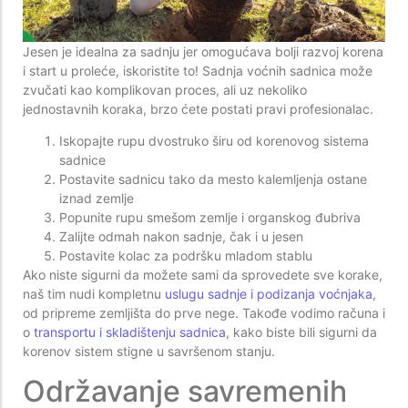
Jesen je idealna za sadnju jer omogućava bolji razvoj korena
i start u proleće, iskoristite to! Sadnja voćnih sadnica može
zvučati kao komplikovan proces, ali uz nekoliko
jednostavnih koraka, brzo ćete postati pravi profesionalac.
Iskopajte rupu dvostruko širu od korenovog sistema
sadnice
Postavite sadnicu tako da mesto kalemljenja ostane
iznad zemlje
Popunite rupu smešom zemlje i organskog đubriva
Zalijte odmah nakon sadnje, čak i u jesen
Postavite kolac za podršku mladom stablu
Ako niste sigurni da možete sami da sprovedete sve korake,
naš tim nudi kompletnu
uslugu sadnje i podizanja voćnjaka
,
od pripreme zemljišta do prve nege. Takođe vodimo računa i
o
transportu i skladištenju sadnica
, kako biste bili sigurni da
korenov sistem stigne u savršenom stanju.
Održavanje savremenih