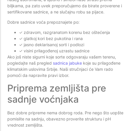
biljkama, pa zato uvek preporučujemo da birate proverene i
sertifikovane sadnice, a ne slučajnu robu sa pijace.
Dobre sadnice voća prepoznajete po:
✓ zdravom, razgranatom korenu bez oštećenja
✓ glatkoj kori bez pukotina i rana
✓ jasno deklarisanoj sorti i podlozi
✓ visini prilagođenoj uzrastu sadnice
Ako još niste sigurni koje sorte odgovaraju vašem terenu,
pogledajte naš pregled
sadnica jabuke
koje su prilagođene
klimatskim uslovima Srbije. Naši stručnjaci će Vam rado
pomoći da napravite pravi izbor.
Priprema zemljišta pre
sadnje voćnjaka
Bez dobre pripreme nema dobrog roda. Pre nego što uopšte
pomislite na sadnju, obavezno proverite strukturu i pH
vrednost zemljišta.