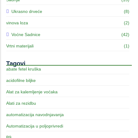
Ukrasno drveće
(8)
vinova loza
(2)
Voćne Sadnice
(42)
Vrtni materijali
(1)
Tagovi
abate fetel kruška
acidofilne biljke
Alat za kalemljenje voćaka
Alati za rezidbu
automatizacija navodnjavanja
Automatizacija u poljoprivredi
B9