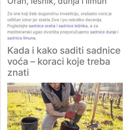
Orah, lešnik, dunja i limun
Za one koji žele dugoročnu investiciju, orašasto voće je
odličan izbor jer stabla žive i po nekoliko decenija.
Pogledajte
sadnice oraha
i
sadnice lešnika
, a za
mediteranski ugao dvorišta preporučujemo
sadnice dunje
i
sadnice limuna
.
Kada i kako saditi sadnice
voća – koraci koje treba
znati