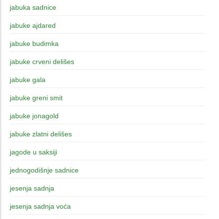
jabuka sadnice
jabuke ajdared
jabuke budimka
jabuke crveni delišes
jabuke gala
jabuke greni smit
jabuke jonagold
jabuke zlatni delišes
jagode u saksiji
jednogodišnje sadnice
jesenja sadnja
jesenja sadnja voća