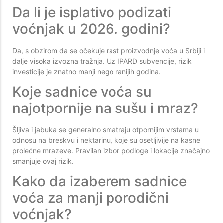
Da li je isplativo podizati
voćnjak u 2026. godini?
Da, s obzirom da se očekuje rast proizvodnje voća u Srbiji i
dalje visoka izvozna tražnja. Uz IPARD subvencije, rizik
investicije je znatno manji nego ranijih godina.
Koje sadnice voća su
najotpornije na sušu i mraz?
Šljiva i jabuka se generalno smatraju otpornijim vrstama u
odnosu na breskvu i nektarinu, koje su osetljivije na kasne
prolećne mrazeve. Pravilan izbor podloge i lokacije značajno
smanjuje ovaj rizik.
Kako da izaberem sadnice
voća za manji porodični
voćnjak?