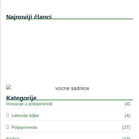
Najnoviji članci
Formiranje uzgojnog oblika mlade šljive
Kalemljenje voćaka na spavajući pupoljak – vodič
Sadnja borovnica u saksije i priprema kiselog
supstrata – kompletan vodič za uspešan uzgoj
Kategorije
Inovacije u poljoprivredi
(4)
Lekovite biljke
(4)
Poljoprivreda
(27)
Sadnja
(13)