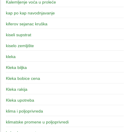
Kalemljenje voća u proleće
kap po kap navodnjavanje
kiferov sejanac kruška
kiseli supstrat
kiselo zemljište
kleka
Kleka biljka
Kleka bobice cena
Kleka rakija
Kleka upotreba
klima i poljoprivreda
klimatske promene u poljoprivredi