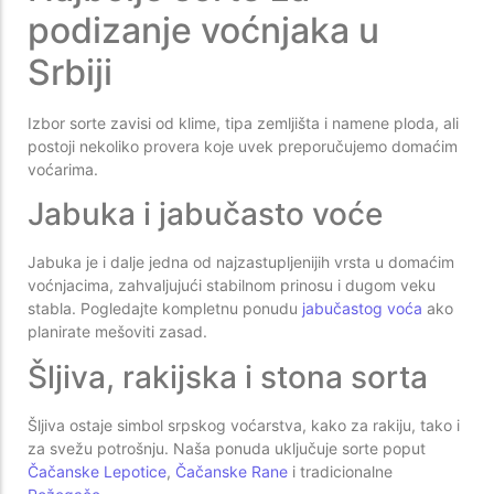
podizanje voćnjaka u
Srbiji
Izbor sorte zavisi od klime, tipa zemljišta i namene ploda, ali
postoji nekoliko provera koje uvek preporučujemo domaćim
voćarima.
Jabuka i jabučasto voće
Jabuka je i dalje jedna od najzastupljenijih vrsta u domaćim
voćnjacima, zahvaljujući stabilnom prinosu i dugom veku
stabla. Pogledajte kompletnu ponudu
jabučastog voća
ako
planirate mešoviti zasad.
Šljiva, rakijska i stona sorta
Šljiva ostaje simbol srpskog voćarstva, kako za rakiju, tako i
za svežu potrošnju. Naša ponuda uključuje sorte poput
Čačanske Lepotice
,
Čačanske Rane
i tradicionalne