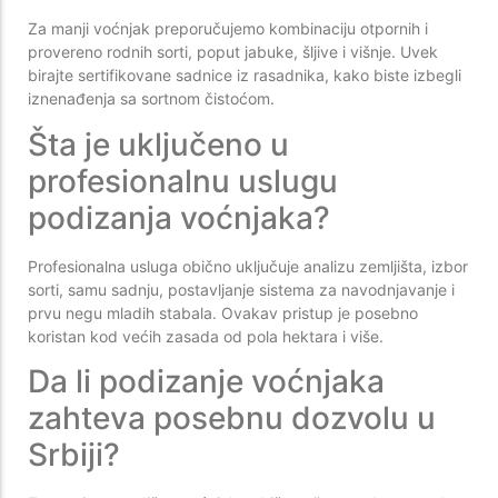
Za manji voćnjak preporučujemo kombinaciju otpornih i
provereno rodnih sorti, poput jabuke, šljive i višnje. Uvek
birajte sertifikovane sadnice iz rasadnika, kako biste izbegli
iznenađenja sa sortnom čistoćom.
Šta je uključeno u
profesionalnu uslugu
podizanja voćnjaka?
Profesionalna usluga obično uključuje analizu zemljišta, izbor
sorti, samu sadnju, postavljanje sistema za navodnjavanje i
prvu negu mladih stabala. Ovakav pristup je posebno
koristan kod većih zasada od pola hektara i više.
Da li podizanje voćnjaka
zahteva posebnu dozvolu u
Srbiji?