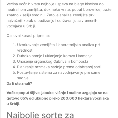
Većina voćnih vrsta najbolje uspeva na blago kiselom do
neutralnom zemljištu, dok neke vrste, poput borovnice, traže
znatno kiseliju sredinu. Zato je analiza zemljišta prvi i
najvažniji korak u podizanju i održavanju savremenih
voćnjaka u Srbiji.
Osnovni koraci pripreme:
Uzorkovanje zemljišta i laboratorijska analiza pH
vrednosti
Duboko oranje i uklanjanje korova i kamenja
Unošenje organskog đubriva ili komposta
Planiranje razmaka sadnje prema odabranoj sorti
Postavljanje sistema za navodnjavanje pre same
sadnje
Da li ste znali?
Voćke poput šljive, jabuke, višnje i maline uzgajaju se na
gotovo 65% od ukupno preko 200.000 hektara voćnjaka
u Srbiji.
Najbolje sorte za