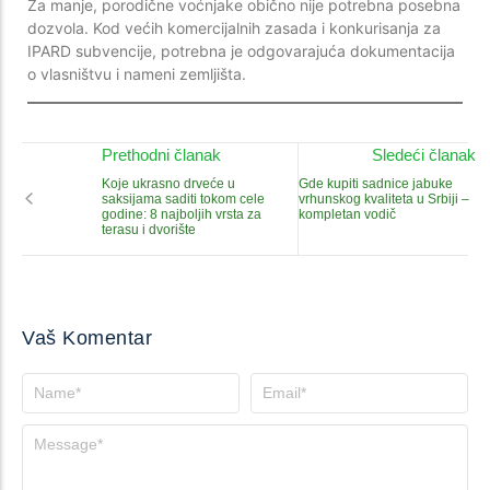
Za manje, porodične voćnjake obično nije potrebna posebna
dozvola. Kod većih komercijalnih zasada i konkurisanja za
IPARD subvencije, potrebna je odgovarajuća dokumentacija
o vlasništvu i nameni zemljišta.
Prethodni članak
Sledeći članak
Koje ukrasno drveće u
Gde kupiti sadnice jabuke
saksijama saditi tokom cele
vrhunskog kvaliteta u Srbiji –
godine: 8 najboljih vrsta za
kompletan vodič
terasu i dvorište
Vaš Komentar