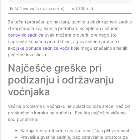
Koštičavo voće (razne sorte)
od 300 rsd
Za tačan proračun po hektaru, uzmite u obzir razmak sadnje
i broj stabala koji Vam je potreban. Kompletan i ažuran
cenovnik sadnica
uvek možete proveriti pre nego što
napravite konačnu porudžbinu, a povremeno pratimo i
akcijske ponude sadnica voća
koje mogu značajno smanjiti
početnu investiciju.
Najčešće greške pri
podizanju i održavanju
voćnjaka
Većina problema u voćnjaku ne dolazi od loše sreće, već od
preskočenih koraka na početku. Evo šta najčešće viđamo
kod početnika:
Sadnja bez prethodne analize zemljišta i pH vrednosti
Prevelika gustina sadnje, bez ostavljanja prostora za