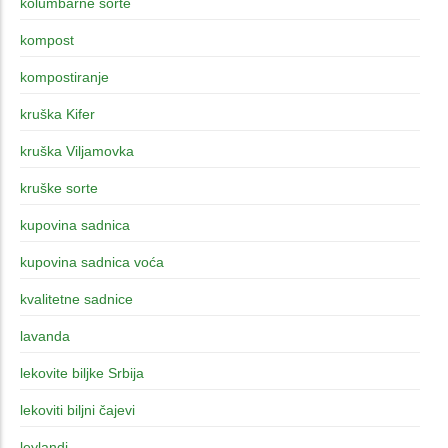
kolumbarne sorte
kompost
kompostiranje
kruška Kifer
kruška Viljamovka
kruške sorte
kupovina sadnica
kupovina sadnica voća
kvalitetne sadnice
lavanda
lekovite biljke Srbija
lekoviti biljni čajevi
leylandi