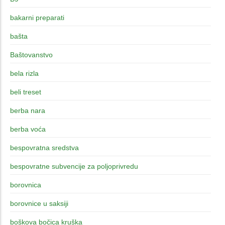
bakarni preparati
bašta
Baštovanstvo
bela rizla
beli treset
berba nara
berba voća
bespovratna sredstva
bespovratne subvencije za poljoprivredu
borovnica
borovnice u saksiji
boškova bočica kruška