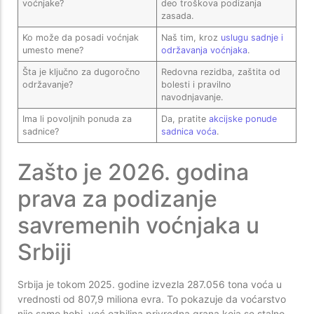
voćnjake?
deo troškova podizanja
zasada.
Ko može da posadi voćnjak
Naš tim, kroz
uslugu sadnje i
umesto mene?
održavanja voćnjaka
.
Šta je ključno za dugoročno
Redovna rezidba, zaštita od
održavanje?
bolesti i pravilno
navodnjavanje.
Ima li povoljnih ponuda za
Da, pratite
akcijske ponude
sadnice?
sadnica voća
.
Zašto je 2026. godina
prava za podizanje
savremenih voćnjaka u
Srbiji
Srbija je tokom 2025. godine izvezla 287.056 tona voća u
vrednosti od 807,9 miliona evra. To pokazuje da voćarstvo
nije samo hobi, već ozbiljna privredna grana koja se stalno