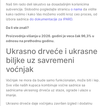
Naš tim rado deli iskustvo sa dosadašnjim korisnicima
subvencija. Slobodno pogledajte stranicu
o nama
da vidite
kako radimo i kako Vas možemo voditi kroz ceo proces, od
izbora sadnica
do dokumentacije za IPARD.
Da li ste znali?
Proizvodnja višanja u 2026. godini je veca čak 96,3% u
odnosu na prethodnu godinu.
Ukrasno drveće i ukrasne
biljke uz savremeni
voćnjak
Voćnjak ne mora da bude samo funkcionalan, može biti i lep.
Sve više naših kupaca kombinuje voćne sadnice sa
sadnicama ukrasnog drveća uz staze, ograde i ulaze u
imanje.
Ukrasno drveće daje voćnjaku završen izgled i dodatnu