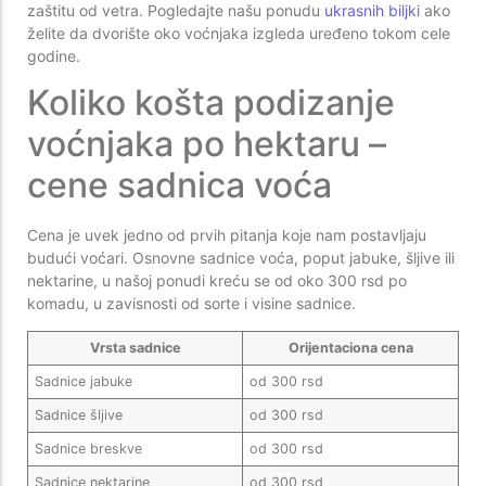
zaštitu od vetra. Pogledajte našu ponudu
ukrasnih biljki
ako
želite da dvorište oko voćnjaka izgleda uređeno tokom cele
godine.
Koliko košta podizanje
voćnjaka po hektaru –
cene sadnica voća
Cena je uvek jedno od prvih pitanja koje nam postavljaju
budući voćari. Osnovne sadnice voća, poput jabuke, šljive ili
nektarine, u našoj ponudi kreću se od oko 300 rsd po
komadu, u zavisnosti od sorte i visine sadnice.
Vrsta sadnice
Orijentaciona cena
Sadnice jabuke
od 300 rsd
Sadnice šljive
od 300 rsd
Sadnice breskve
od 300 rsd
Sadnice nektarine
od 300 rsd