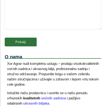
O nama
Xor Agrar nudi kompletnu uslugu – prodaju visokokvalitetnih
voćnih sadnica i ukrasnog bilja, profesionalnu sadnju i
stručno održavanje. Prepustite brigu o vašem zelenilu
našim stručnjacima i uživajte u zdravom i lepom vrtu tokom
cele godine.
Istražite našu prodavnicu i uverite se u našu ponudu
vrhunskih
kvalitetnih
voćnih sadnica
i pažljivo
odabranih
ukrasnih biljaka
.