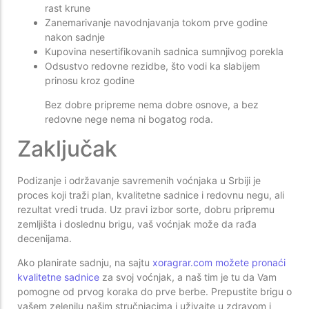
rast krune
Zanemarivanje navodnjavanja tokom prve godine
nakon sadnje
Kupovina nesertifikovanih sadnica sumnjivog porekla
Odsustvo redovne rezidbe, što vodi ka slabijem
prinosu kroz godine
Bez dobre pripreme nema dobre osnove, a bez
redovne nege nema ni bogatog roda.
Zaključak
Podizanje i održavanje savremenih voćnjaka u Srbiji je
proces koji traži plan, kvalitetne sadnice i redovnu negu, ali
rezultat vredi truda. Uz pravi izbor sorte, dobru pripremu
zemljišta i doslednu brigu, vaš voćnjak može da rađa
decenijama.
Ako planirate sadnju, na sajtu
xoragrar.com možete pronaći
kvalitetne sadnice
za svoj voćnjak, a naš tim je tu da Vam
pomogne od prvog koraka do prve berbe. Prepustite brigu o
vašem zelenilu našim stručnjacima i uživajte u zdravom i