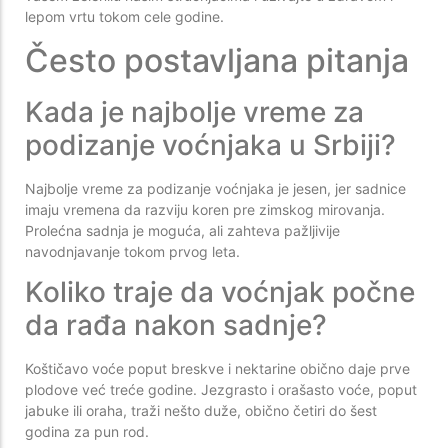
lepom vrtu tokom cele godine.
Često postavljana pitanja
Kada je najbolje vreme za
podizanje voćnjaka u Srbiji?
Najbolje vreme za podizanje voćnjaka je jesen, jer sadnice
imaju vremena da razviju koren pre zimskog mirovanja.
Prolećna sadnja je moguća, ali zahteva pažljivije
navodnjavanje tokom prvog leta.
Koliko traje da voćnjak počne
da rađa nakon sadnje?
Koštičavo voće poput breskve i nektarine obično daje prve
plodove već treće godine. Jezgrasto i orašasto voće, poput
jabuke ili oraha, traži nešto duže, obično četiri do šest
godina za pun rod.