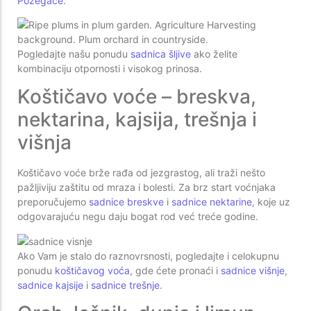
Požegače
.
Pogledajte našu ponudu
sadnica šljive
ako želite
kombinaciju otpornosti i visokog prinosa.
Koštičavo voće – breskva,
nektarina, kajsija, trešnja i
višnja
Koštičavo voće brže rađa od jezgrastog, ali traži nešto
pažljiviju zaštitu od mraza i bolesti. Za brz start voćnjaka
preporučujemo
sadnice breskve
i
sadnice nektarine
, koje uz
odgovarajuću negu daju bogat rod već treće godine.
Ako Vam je stalo do raznovrsnosti, pogledajte i celokupnu
ponudu
koštičavog voća
, gde ćete pronaći i
sadnice višnje
,
sadnice kajsije
i
sadnice trešnje
.