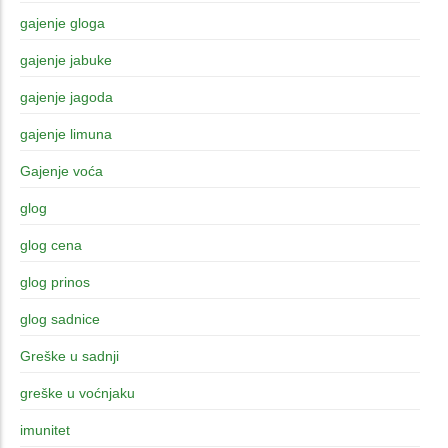
gajenje gloga
gajenje jabuke
gajenje jagoda
gajenje limuna
Gajenje voća
glog
glog cena
glog prinos
glog sadnice
Greške u sadnji
greške u voćnjaku
imunitet