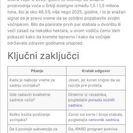
proizvodnja voća u Srbiji dostigne između 1,5 i 1,6 miliona
tona, što je oko 46,5% više nego 2025. godine, i to je snažan
signal da je pravo vreme da se ozbiljno pozabavite svojim
voćnjakom. Bilo da planirate prvih par stabala u dvorištu ili
veći zasad na nekoliko hektara, u ovom vodiču ćemo Vam
pokazati kako da krenete ispravno i kako da voćnjak
održavate zdravim godinama unapred.
Ključni zaključci
Pitanje
Kratak odgovor
Kada je najbolje vreme za
Jesen, jer koren stigne da se
sadnju voćnjaka?
razvije pre proleća.
Gde nabaviti kvalitetne
Direktno iz rasadnika,
sadnice voća?
pogledajte
ponudu voćnih
sadnica
.
Koliko košta podizanje
Zavisi od sorte i broja stabala,
voćnjaka?
pogledajte
cenovnik sadnica
.
Da li postoje subvencije za
Da, IPARD program pokriva