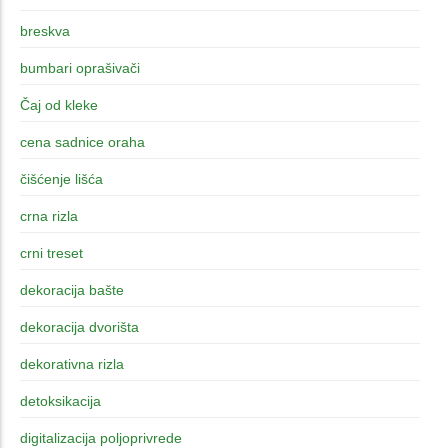
breskva
bumbari oprašivači
Čaj od kleke
cena sadnice oraha
čišćenje lišća
crna rizla
crni treset
dekoracija bašte
dekoracija dvorišta
dekorativna rizla
detoksikacija
digitalizacija poljoprivrede