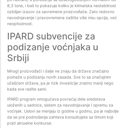
8,3 tone, i baš to pokazuje koliko je klimatska nestabilnost
ozbiljan izazov za savremene proizvođače. Zato redovno
navodnjavanje i pravovremena zaštita više nisu opcija, već
neophodnost.
IPARD subvencije za
podizanje voćnjaka u
Srbiji
Mnogi proizvođači i dalje ne znaju da država značajno
pomaže u podizanju novih zasada. Sve to sa značajnim
učešćem države, pa je rizik investicije znatno manji nego
kada sve radite sami.
IPARD program omogućava povraćaj dela sredstava
uloženih u sadnice, sistem za navodnjavanje i opremu za
voćnjak. Uslovi se menjaju iz godine u godinu, pa je najbolje
da se pre podnošenja zahteva konsultujete sa timom koji
prati aktuelne konkurse.